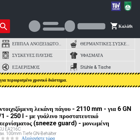
Καλάθι
ΕΠΙΠΛΑ ΑΝΟΞΕΙΔΩΤΟΣ ΧΑΛΥΒΑΣ
ΘΕΡΜΑΝΤΙΚΕΣ ΣΥΣΚΕΥΕΣ
ΣΥΣΚΕΥΕΣ ΠΛΥΣΗΣ
ΥΦΑΣΜΑΤΑ
ΕΞΑΕΡΙΣΜΟΣ
Stühle & Tische
για περιορισμένο χρονικό διάστημα.
ντοιχιζόμενη λεκάνη πάγου - 2110 mm - για 6 GN
/1 - 250 l - με γυάλινο προστατευτικό
τερνίσματος (sneeze guard) - μονωμένη
KU
EA216C
x. 100mm Tiefe GN-Behälter
Αξιολογήστε τώρα