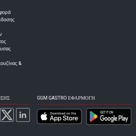
αφορά
άδοσης
ν
τος
ουσας
κουζίνας &
ΩΣΗΣ
GGM GASTRO ΕΦΑΡΜΟΓΉ