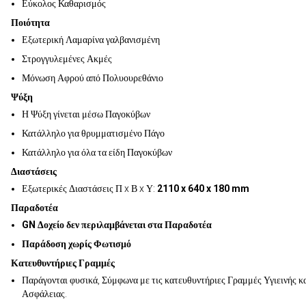
Εύκολος Καθαρισμός
Ποιότητα
Εξωτερική Λαμαρίνα γαλβανισμένη
Στρογγυλεμένες Ακμές
Μόνωση Αφρού από Πολυουρεθάνιο
Ψύξη
Η Ψύξη γίνεται μέσω Παγοκύβων
Κατάλληλο για θρυμματισμένο Πάγο
Κατάλληλο για όλα τα είδη Παγοκύβων
Διαστάσεις
Εξωτερικές Διαστάσεις Π x Β x Υ:
2110 x 640 x 180 mm
Παραδοτέα
GN Δοχείο δεν περιλαμβάνεται στα Παραδοτέα
Παράδοση χωρίς Φωτισμό
Κατευθυντήριες Γραμμές
Παράγονται φυσικά, Σύμφωνα με τις κατευθυντήριες Γραμμές Υγιεινής κ
Ασφάλειας.