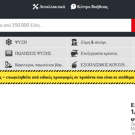
Ανταλλακτικά
Κέντρο Βοήθειας
ΨΥΞΗ
Ζύμη & αλεύρι
ΠΩΛΗΣΕΙΣ ΨΥΞΗΣ
Επεξεργασία κρέατος
Καφετέρια, παγωτά και βάφλες
ΕΞΟΠΛΙΣΜΟΣ ΚΟΥΖΙΝΑΣ
ς – επωφεληθείτε από ειδικές προσφορές σε προϊόντα που είναι σε απόθεμα 
Ε
1
φ
S
Ma