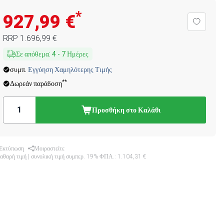
*
927,99 €
RRP
1.696,99 €
Σε απόθεμα
:
4
-
7
Ημέρες
συμπ.
Εγγύηση Χαμηλότερης Τιμής
**
Δωρεάν παράδοση
Προσθήκη στο Καλάθι
Εκτύπωση
Μοιραστείτε
καθαρή τιμή | συνολική τιμή συμπερ. 19% ΦΠΑ.:
1.104,31 €