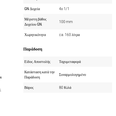
GN Δοχεία
4x 1/1
Μέγιστη βάθος
100 mm
Δοχείου GN.
Χωρητικότητα
ca. 160 λίτρα
Παράδοση
Είδος Αποστολής
Ταχυμεταφορά
Κατάσταση κατά την
Συναρμολογημένο
αι
Παράδοση
Βάρος
80 Κιλά
ς