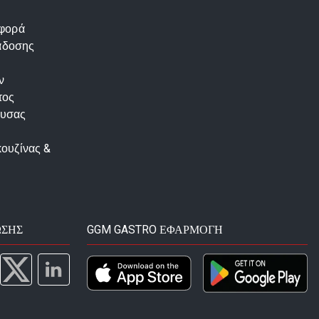
αφορά
άδοσης
ν
τος
ουσας
κουζίνας &
ΩΣΗΣ
GGM GASTRO ΕΦΑΡΜΟΓΉ