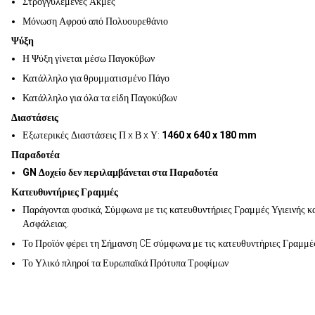
Στρογγυλεμένες Ακμές
Μόνωση Αφρού από Πολυουρεθάνιο
Ψύξη
Η Ψύξη γίνεται μέσω Παγοκύβων
Κατάλληλο για θρυμματισμένο Πάγο
Κατάλληλο για όλα τα είδη Παγοκύβων
Διαστάσεις
Εξωτερικές Διαστάσεις Π x Β x Υ:
1460 x 640 x 180 mm
Παραδοτέα
GN Δοχείο δεν περιλαμβάνεται στα Παραδοτέα
Κατευθυντήριες Γραμμές
Παράγονται φυσικά, Σύμφωνα με τις κατευθυντήριες Γραμμές Υγιεινής κ
Ασφάλειας.
Το Προϊόν φέρει τη Σήμανση CE σύμφωνα με τις κατευθυντήριες Γραμμέ
Το Υλικό πληροί τα Ευρωπαϊκά Πρότυπα Τροφίμων