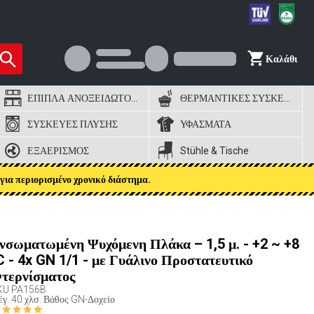
Καλάθι
ΕΠΙΠΛΑ ΑΝΟΞΕΙΔΩΤΟΣ ΧΑΛΥΒΑΣ
ΘΕΡΜΑΝΤΙΚΕΣ ΣΥΣΚΕΥΕΣ
ΣΥΣΚΕΥΕΣ ΠΛΥΣΗΣ
ΥΦΑΣΜΑΤΑ
ΕΞΑΕΡΙΣΜΟΣ
Stühle & Tische
για περιορισμένο χρονικό διάστημα.
νσωματωμένη Ψυχόμενη Πλάκα – 1,5 μ. - +2 ~ +8
C - 4x GN 1/1 - με Γυάλινο Προστατευτικό
τερνίσματος
KU
PA156B
γ. 40 χλσ. Βάθος GN-Δοχείο