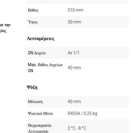
Βάθος
510 mm
Ύψος
30 mm
με την
γίες
Λεπτομέρειες
GN Δοχείο
4x 1/1
Max. Βάθος δοχείων
40 mm
GN
Ψύξη
Μόνωση
40 mm
Ψυκτικό Μέσο
R455A / 0,25 kg
Θερμοκρασία
2 °C - 8 °C
Λειτουργίας