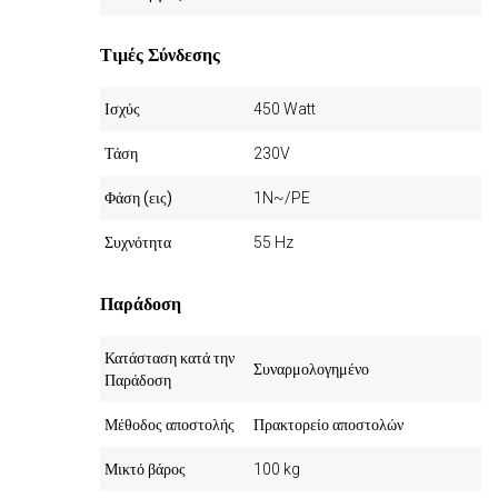
Τιμές Σύνδεσης
Ισχύς
450 Watt
Τάση
230V
Φάση (εις)
1N~/PE
Συχνότητα
55 Hz
Παράδοση
Κατάσταση κατά την
Συναρμολογημένο
Παράδοση
Μέθοδος αποστολής
Πρακτορείο αποστολών
Μικτό βάρος
100 kg