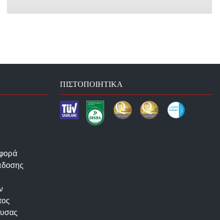
ΠΙΣΤΟΠΟΙΗΤΙΚΆ
αφορά
άδοσης
ν
τος
ουσας