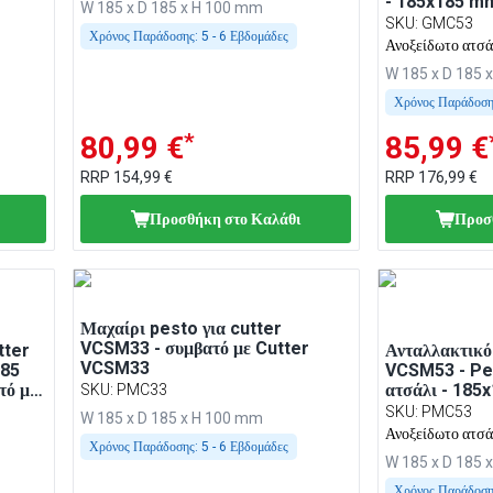
- 185x185 mm
W 185 x D 185 x H 100 mm
συμβατό με 
SKU
:
GMC53
Χρόνος Παράδοσης:
5 - 6 Εβδομάδες
Ανοξείδωτο ατσά
W 185 x D 185 
Χρόνος Παράδοση
*
80,99 €
85,99 €
RRP
154,99 €
RRP
176,99 €
Προσθήκη στο Καλάθι
Προσ
Μαχαίρι pesto για cutter
VCSM33 - συμβατό με Cutter
tter
Ανταλλακτικό 
VCSM33
185
VCSM53 - Pes
τό με
ατσάλι - 185
SKU
:
PMC33
mm - 3 λεπίδ
SKU
:
PMC53
W 185 x D 185 x H 100 mm
Ανοξείδωτο ατσά
Χρόνος Παράδοσης:
5 - 6 Εβδομάδες
W 185 x D 185 
Χρόνος Παράδοση