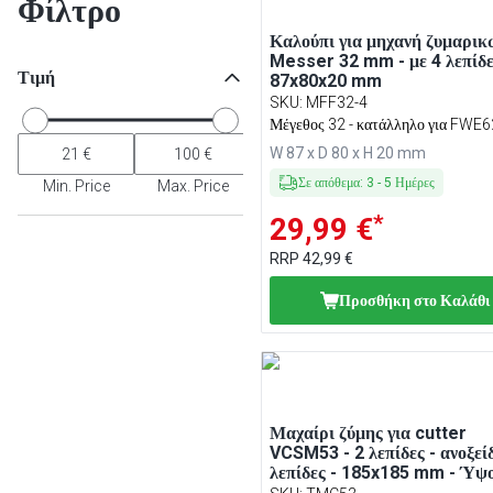
Φίλτρο
Καλούπι για μηχανή ζυμαρικ
Messer 32 mm - με 4 λεπίδε
Τιμή
87x80x20 mm
SKU
:
MFF32-4
Μέγεθος 32 - κατάλληλο για FWE6
FWKE62N
W 87 x D 80 x H 20 mm
Σε απόθεμα
:
3
-
5
Ημέρες
Min. Price
Max. Price
*
29,99 €
RRP
42,99 €
Προσθήκη στο Καλάθι
Μαχαίρι ζύμης για cutter
VCSM53 - 2 λεπίδες - ανοξεί
λεπίδες - 185x185 mm - Ύψ
mm