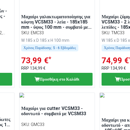
ών -
ς -
Μαχαίρι γαλακτωματοποίησης για
Μαχαίρι ζύμης
κόφτη VCSM33 - λεία - 185x185
VCSM33 - 2 λε
mm - ύψος 100 mm - συμβατό με
λεπίδες - 18
VCSM33
mm
2,
SKU
:
EMC33
SKU
:
TMC33
W 185 x D 185 x H 100 mm
W 185 x D 185 
Χρόνος Παράδοσης:
5 - 6 Εβδομάδες
Χρόνος Παράδοση
*
73,99 €
74,99 €
RRP
134,99 €
RRP
134,99 €
Προσθήκη στο Καλάθι
Προσ
Μαχαίρι για cutter VCSM33 -
οδοντωτό - συμβατό με VCSM33
δωτες
Μαχαίρι για 
ος 100
SKU
:
GMC33
οδοντωτό - απ