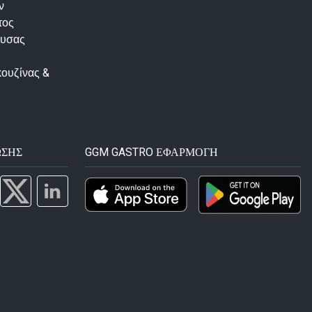
ν
τος
ουσας
κουζίνας &
ΩΣΗΣ
GGM GASTRO ΕΦΑΡΜΟΓΉ