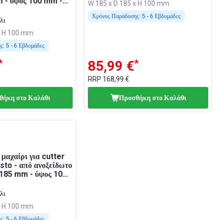
 - ύψος 100 mm -
W 185 x D 185 x H 100 mm
Cutter VCSM53
Χρόνος Παράδοσης:
5 - 6 Εβδομάδες
λι
x H 100 mm
ς:
5 - 6 Εβδομάδες
*
*
85,99 €
RRP
168,99 €
θήκη στο Καλάθι
Προσθήκη στο Καλάθι
μαχαίρι για cutter
to - από ανοξείδωτο
x185 mm - ύψος 100
ες
λι
x H 100 mm
ς:
5 - 6 Εβδομάδες