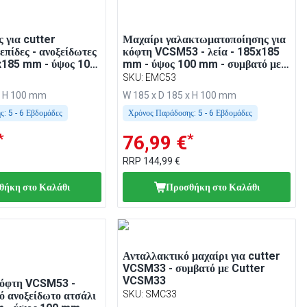
 για cutter
Μαχαίρι γαλακτωματοποίησης για
πίδες - ανοξείδωτες
κόφτη VCSM53 - λεία - 185x185
5x185 mm - ύψος 100
mm - ύψος 100 mm - συμβατό με
VCSM53
SKU
:
EMC53
x H 100 mm
W 185 x D 185 x H 100 mm
ς:
5 - 6 Εβδομάδες
Χρόνος Παράδοσης:
5 - 6 Εβδομάδες
*
*
76,99 €
RRP
144,99 €
θήκη στο Καλάθι
Προσθήκη στο Καλάθι
Ανταλλακτικό μαχαίρι για cutter
VCSM33 - συμβατό με Cutter
VCSM33
κόφτη VCSM53 -
SKU
:
SMC33
ό ανοξείδωτο ατσάλι