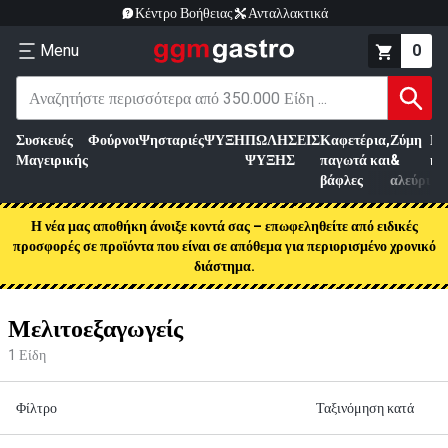
Κέντρο Βοήθειας
Ανταλλακτικά
Menu
0
Συσκευές
Φούρνοι
Ψησταριές
ΨΥΞΗ
ΠΩΛΗΣΕΙΣ
Καφετέρια,
Ζύμη
Επ
Μαγειρικής
ΨΥΞΗΣ
παγωτά και
&
κρ
βάφλες
αλεύρι
Η νέα μας αποθήκη άνοιξε κοντά σας – επωφεληθείτε από ειδικές
προσφορές σε προϊόντα που είναι σε απόθεμα για περιορισμένο χρονικό
διάστημα.
Μελιτοεξαγωγείς
1
Είδη
Φίλτρο
Ταξινόμηση κατά