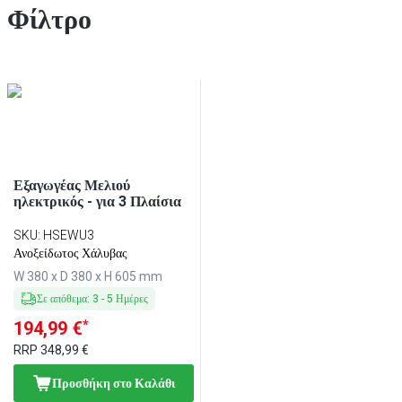
Φίλτρο
Εξαγωγέας Μελιού
ηλεκτρικός - για 3 Πλαίσια
SKU
:
HSEWU3
Ανοξείδωτος Χάλυβας
W 380 x D 380 x H 605 mm
Σε απόθεμα
:
3
-
5
Ημέρες
*
194,99 €
RRP
348,99 €
Προσθήκη στο Καλάθι