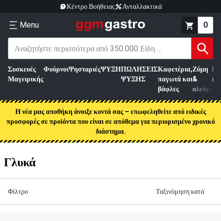
Κέντρο Βοήθειας
Ανταλλακτικά
Menu
0
Συσκευές
Φούρνοι
Ψησταριές
ΨΥΞΗ
ΠΩΛΗΣΕΙΣ
Καφετέρια,
Ζύμη
Επ
Μαγειρικής
ΨΥΞΗΣ
παγωτά και
&
κρ
βάφλες
αλεύρι
Η νέα μας αποθήκη άνοιξε κοντά σας – επωφεληθείτε από ειδικές
προσφορές σε προϊόντα που είναι σε απόθεμα για περιορισμένο χρονικό
διάστημα.
Γλυκά
Φίλτρο
Ταξινόμηση κατά