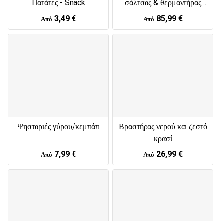
Πατάτες - Snack
σάλτσας & θερμαντήρας
τυριού/σοκολάτας
3,49 €
85,99 €
Από
Από
Ψησταριές γύρου/κεμπάπ
Βραστήρας νερού και ζεστό
κρασί
7,99 €
26,99 €
Από
Από