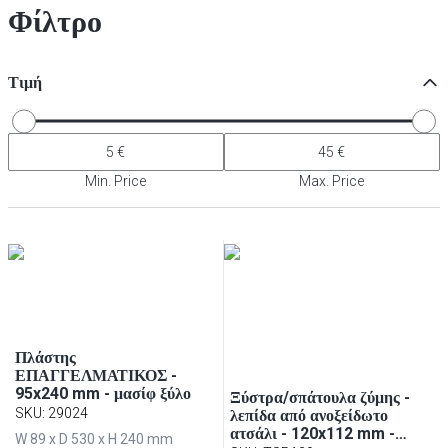
Φίλτρο
Τιμή
Min. Price
Max. Price
Πλάστης
ΕΠΑΓΓΕΛΜΑΤΙΚΟΣ -
95x240 mm - μασίφ ξύλο
Ξύστρα/σπάτουλα ζύμης -
SKU
:
29024
λεπίδα από ανοξείδωτο
ατσάλι - 120x112 mm -
W 89 x D 530 x H 240 mm