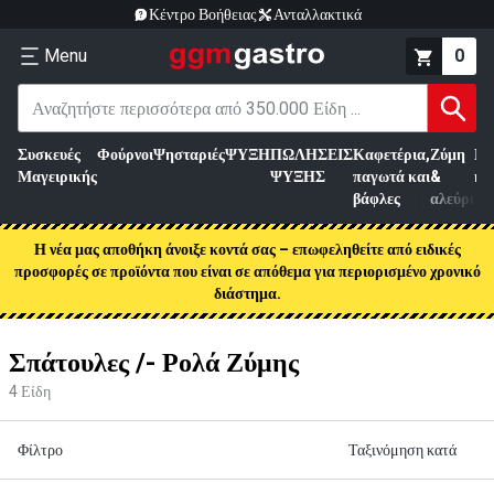
Κέντρο Βοήθειας
Ανταλλακτικά
Menu
0
Συσκευές
Φούρνοι
Ψησταριές
ΨΥΞΗ
ΠΩΛΗΣΕΙΣ
Καφετέρια,
Ζύμη
Επ
Μαγειρικής
ΨΥΞΗΣ
παγωτά και
&
κρ
βάφλες
αλεύρι
Η νέα μας αποθήκη άνοιξε κοντά σας – επωφεληθείτε από ειδικές
προσφορές σε προϊόντα που είναι σε απόθεμα για περιορισμένο χρονικό
διάστημα.
Σπάτουλες /- Ρολά Ζύμης
4
Είδη
Φίλτρο
Ταξινόμηση κατά