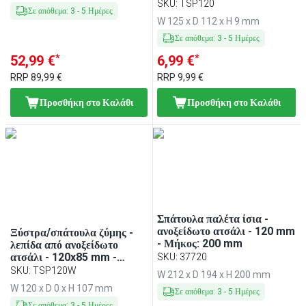
ανοξείδωτο ατσάλι - λαβή
SKU
:
TSP120
Σε απόθεμα
:
3
-
5
Ημέρες
από πλαστικό
W 125 x D 112 x H 9 mm
Σε απόθεμα
:
3
-
5
Ημέρες
*
*
52,99 €
6,99 €
RRP
89,99 €
RRP
9,99 €
Προσθήκη στο Καλάθι
Προσθήκη στο Καλάθι
Σπάτουλα παλέτα ίσια -
ανοξείδωτο ατσάλι - 120 mm
Ξύστρα/σπάτουλα ζύμης -
- Μήκος: 200 mm
λεπίδα από ανοξείδωτο
ατσάλι - 120x85 mm -
SKU
:
37720
ανοξείδωτο ατσάλι - λαβή
SKU
:
TSP120W
W 212 x D 194 x H 200 mm
από πλαστικό
W 120 x D 0 x H 107 mm
Σε απόθεμα
:
3
-
5
Ημέρες
Σε απόθεμα
:
3
-
5
Ημέρες