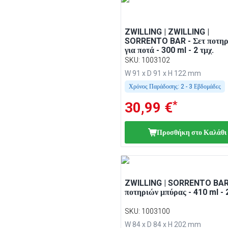
ZWILLING | ZWILLING |
SORRENTO BAR - Σετ ποτηρ
για ποτά - 300 ml - 2 τμχ.
SKU
:
1003102
W 91 x D 91 x H 122 mm
Χρόνος Παράδοσης:
2 - 3 Εβδομάδες
*
30,99 €
Προσθήκη στο Καλάθι
ZWILLING | SORRENTO BAR 
ποτηριών μπύρας - 410 ml - 2
SKU
:
1003100
W 84 x D 84 x H 202 mm