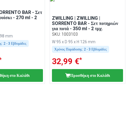
SORRENTO BAR - Σετ
ουίσκι - 270 ml - 2
ZWILLING | ZWILLING |
SORRENTO BAR - Σετ ποτηριών
για ποτά - 350 ml - 2 τμχ.
SKU
:
1003103
H 98 mm
W 95 x D 95 x H 126 mm
ς:
2 - 3 Εβδομάδες
Χρόνος Παράδοσης:
2 - 3 Εβδομάδες
*
*
32,99 €
θήκη στο Καλάθι
Προσθήκη στο Καλάθι