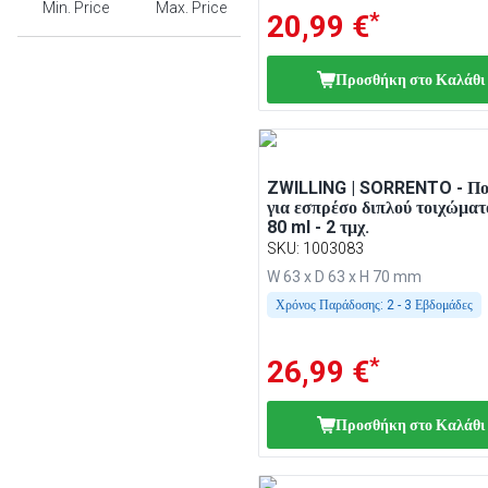
Min. Price
Max. Price
*
20,99 €
Προσθήκη στο Καλάθι
ZWILLING | SORRENTO - Πο
για εσπρέσο διπλού τοιχώματ
80 ml - 2 τμχ.
SKU
:
1003083
W 63 x D 63 x H 70 mm
Χρόνος Παράδοσης:
2 - 3 Εβδομάδες
*
26,99 €
Προσθήκη στο Καλάθι