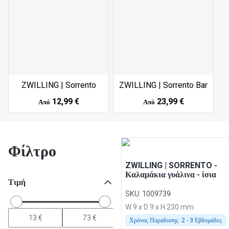
ZWILLING | Sorrento
ZWILLING | Sorrento Bar
12,99 €
23,99 €
Από
Από
Φίλτρο
ZWILLING | SORRENTO -
Καλαμάκια γυάλινα - ίσια
Τιμή
SKU
:
1009739
W 9 x D 9 x H 230 mm
Χρόνος Παράδοσης:
2 - 3 Εβδομάδες