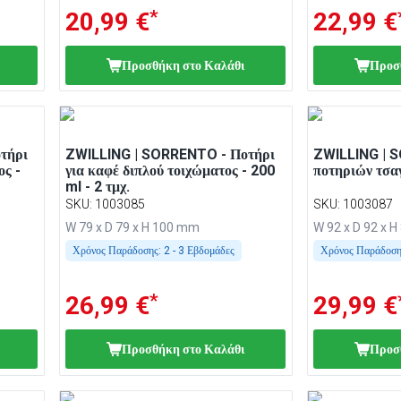
*
20,99 €
22,99 €
Προσθήκη στο Καλάθι
Προσ
τήρι
ZWILLING | SORRENTO - Ποτήρι
ZWILLING | 
ος -
για καφέ διπλού τοιχώματος - 200
ποτηριών τσαγ
ml - 2 τμχ.
SKU
:
1003085
SKU
:
1003087
W 79 x D 79 x H 100 mm
W 92 x D 92 x 
Χρόνος Παράδοσης:
2 - 3 Εβδομάδες
Χρόνος Παράδοση
*
26,99 €
29,99 €
Προσθήκη στο Καλάθι
Προσ