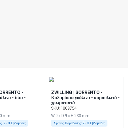
SORRENTO -
ZWILLING | SORRENTO -
λινα - ίσια -
Καλαμάκια γυάλινα - καμπυλωτά -
χρωματιστά
SKU
:
1009754
230 mm
W 9 x D 9 x H 230 mm
ς:
2 - 3 Εβδομάδες
Χρόνος Παράδοσης:
2 - 3 Εβδομάδες