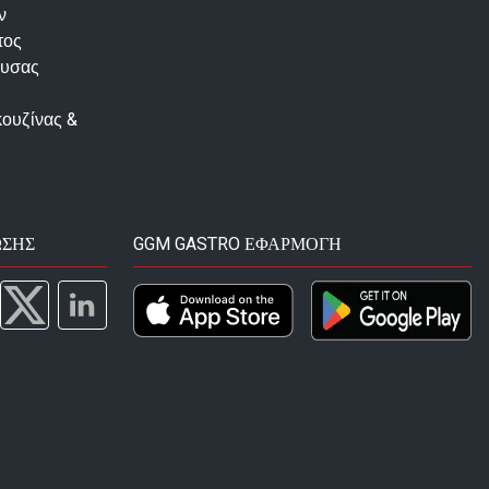
ν
τος
ουσας
κουζίνας &
ΩΣΗΣ
GGM GASTRO ΕΦΑΡΜΟΓΉ