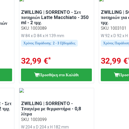
ZWILLING | SORRENTO - Σετ
ZWILLING | 
ποτηριών Latte Macchiato - 350
ποτηριών για 
ml - 2 τμχ.
τμχ.
ιών
SKU
:
1003089
SKU
:
1003101
W 84 x D 84 x H 139 mm
W 92 x D 92 x 
Χρόνος Παράδοσης:
2 - 3 Εβδομάδες
Χρόνος Παράδοση
*
32,99 €
32,99 €
Προσθήκη στο Καλάθι
Προσ
- Σετ
ZWILLING | SORRENTO -
 τμχ.
Τσαγιέρα με θερμαντήρα - 0,8
λίτρα
SKU
:
1003099
W 204 x D 204 x H 182 mm