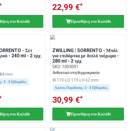
*
*
22,99 €
θήκη στο Καλάθι
Προσθήκη στο Καλάθι
SORRENTO - Σετ
ZWILLING | SORRENTO - Μπόλ
ιού - 240 ml - 2 τμχ.
για επιδόρπια με διπλό τοίχωμα -
280 ml - 2 τμχ.
SKU
:
1003091
Ανθεκτικό στη θερμοκρασία
H 84 mm
W 119 x D 119 x H 62 mm
ς:
2 - 3 Εβδομάδες
Χρόνος Παράδοσης:
2 - 3 Εβδομάδες
*
*
30,99 €
θήκη στο Καλάθι
Προσθήκη στο Καλάθι