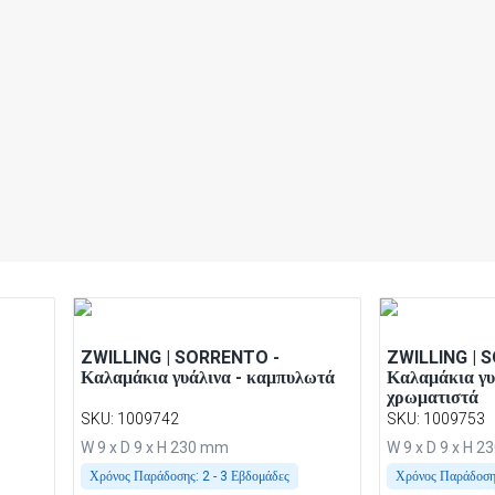
ZWILLING | SORRENTO -
ZWILLING | 
Καλαμάκια γυάλινα - καμπυλωτά
Καλαμάκια γυά
χρωματιστά
SKU
:
1009742
SKU
:
1009753
W 9 x D 9 x H 230 mm
W 9 x D 9 x H 
Χρόνος Παράδοσης:
2 - 3 Εβδομάδες
Χρόνος Παράδοση