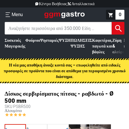
Κέντρο Βοήθειας
Ανταλλακτικά
Menu
0
Συσκευές
Φούρνοι
Ψησταριές
ΨΥΞΗ
ΠΩΛΗΣΕΙΣ
Καφετέρια,
Ζύμη
Επ
Μαγειρικής
ΨΥΞΗΣ
παγωτά και
&
κρ
βάφλες
αλεύρι
Η νέα μας αποθήκη άνοιξε κοντά σας – επωφεληθείτε από ειδικές
προσφορές σε προϊόντα που είναι σε απόθεμα για περιορισμένο χρονικό
διάστημα.
Δίσκος σερβιρίσματος πίτσας - ραβδωτό - Ø
500 mm
SKU
PSBR500
Αλουμίνιο