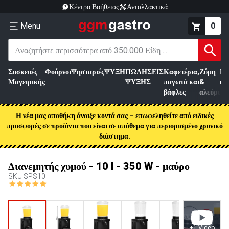
Κέντρο Βοήθειας
Ανταλλακτικά
Menu
0
Συσκευές
Φούρνοι
Ψησταριές
ΨΥΞΗ
ΠΩΛΗΣΕΙΣ
Καφετέρια,
Ζύμη
Επ
Μαγειρικής
ΨΥΞΗΣ
παγωτά και
&
κρ
βάφλες
αλεύρι
Η νέα μας αποθήκη άνοιξε κοντά σας – επωφεληθείτε από ειδικές
προσφορές σε προϊόντα που είναι σε απόθεμα για περιορισμένο χρονικό
διάστημα.
Διανεμητής χυμού - 10 l - 350 W - μαύρο
SKU
SPS10
+
1
Video