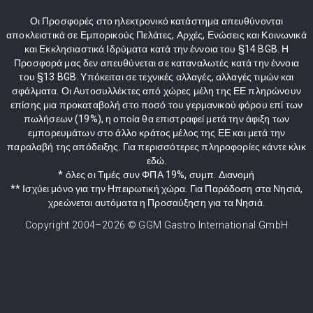
Οι Προσφορές στο ηλεκτρονικό κατάστημα απευθύνονται
αποκλειστικά σε Εμπορικούς Πελάτες, Αρχές, Ενώσεις και Κοινωνικά
και Εκκλησιαστικά Ιδρύματα κατά την έννοια του §14 BGB. Η
Προσφορά μας δεν απευθύνεται σε καταναλωτές κατά την έννοια
του §13 BGB. Υπόκειται σε τεχνικές αλλαγές, αλλαγές τιμών και
σφάλματα. Οι Αυτοσυλλέκτες από χώρες μέλη της ΕΕ πληρώνουν
επίσης μια προκαταβολή στο ποσό του γερμανικού φόρου επί των
πωλήσεων (19%), η οποία θα επιστραφεί μετά την άφιξη των
εμπορευμάτων στο άλλο κράτος μέλος της ΕΕ και μετά την
παραλαβή της απόδειξης. Για περισσότερες πληροφορίες κάντε κλικ
εδώ.
* όλες οι Τιμές συν ΦΠΑ 19%, συμπ. Διανομή
** Ισχύει μόνο για την Ηπειρωτική χώρα. Για Παράδοση στα Νησιά,
χρεώνεται αυτόματα η Προσαύξηση για τα Νησιά.
Copyright 2004–
2026
© GGM Gastro International GmbH