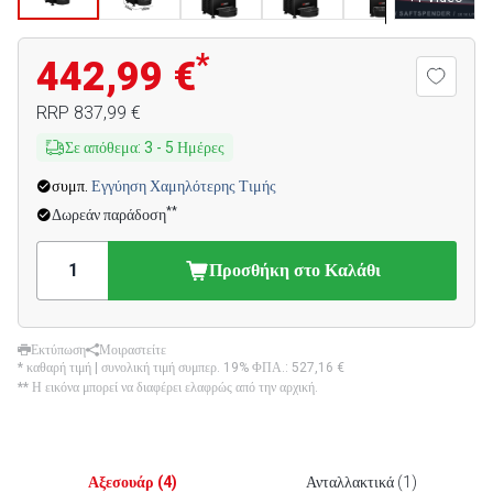
*
442,99 €
RRP
837,99 €
Σε απόθεμα
:
3
-
5
Ημέρες
συμπ.
Εγγύηση Χαμηλότερης Τιμής
**
Δωρεάν παράδοση
Προσθήκη στο Καλάθι
Εκτύπωση
Μοιραστείτε
* καθαρή τιμή | συνολική τιμή συμπερ. 19% ΦΠΑ.:
527,16 €
** Η εικόνα μπορεί να διαφέρει ελαφρώς από την αρχική.
Αξεσουάρ
(
4
)
Ανταλλακτικά
(
1
)