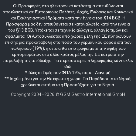
Οι Προσφορές στο ηλεκτρονικό κατάστημα απευθύνονται
αποκλειστικά σε Εμπορικούς Πελάτες, Αρχές, Ενώσεις και Κοινωνικά
και Εκκλησιαστικά Ιδρύματα κατά την έννοια του §14 BGB. Η
Προσφορά μας δεν απευθύνεται σε καταναλωτές κατά την έννοια
του §13 BGB. Υπόκειται σε τεχνικές αλλαγές, αλλαγές τιμών και
σφάλματα. Οι Αυτοσυλλέκτες από χώρες μέλη της ΕΕ πληρώνουν
επίσης μια προκαταβολή στο ποσό του γερμανικού φόρου επί των
πωλήσεων (19%), η οποία θα επιστραφεί μετά την άφιξη των
εμπορευμάτων στο άλλο κράτος μέλος της ΕΕ και μετά την
παραλαβή της απόδειξης. Για περισσότερες πληροφορίες κάντε κλικ
εδώ.
* όλες οι Τιμές συν ΦΠΑ 19%, συμπ. Διανομή
** Ισχύει μόνο για την Ηπειρωτική χώρα. Για Παράδοση στα Νησιά,
χρεώνεται αυτόματα η Προσαύξηση για τα Νησιά.
Copyright 2004–
2026
© GGM Gastro International GmbH