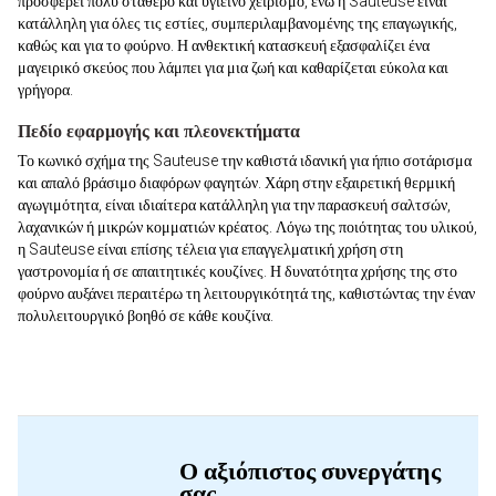
προσφέρει πολύ σταθερό και υγιεινό χειρισμό, ενώ η Sauteuse είναι
κατάλληλη για όλες τις εστίες, συμπεριλαμβανομένης της επαγωγικής,
καθώς και για το φούρνο. Η ανθεκτική κατασκευή εξασφαλίζει ένα
μαγειρικό σκεύος που λάμπει για μια ζωή και καθαρίζεται εύκολα και
γρήγορα.
Πεδίο εφαρμογής και πλεονεκτήματα
Το κωνικό σχήμα της Sauteuse την καθιστά ιδανική για ήπιο σοτάρισμα
και απαλό βράσιμο διαφόρων φαγητών. Χάρη στην εξαιρετική θερμική
αγωγιμότητα, είναι ιδιαίτερα κατάλληλη για την παρασκευή σαλτσών,
λαχανικών ή μικρών κομματιών κρέατος. Λόγω της ποιότητας του υλικού,
η Sauteuse είναι επίσης τέλεια για επαγγελματική χρήση στη
γαστρονομία ή σε απαιτητικές κουζίνες. Η δυνατότητα χρήσης της στο
φούρνο αυξάνει περαιτέρω τη λειτουργικότητά της, καθιστώντας την έναν
πολυλειτουργικό βοηθό σε κάθε κουζίνα.
Ο αξιόπιστος συνεργάτης
σας