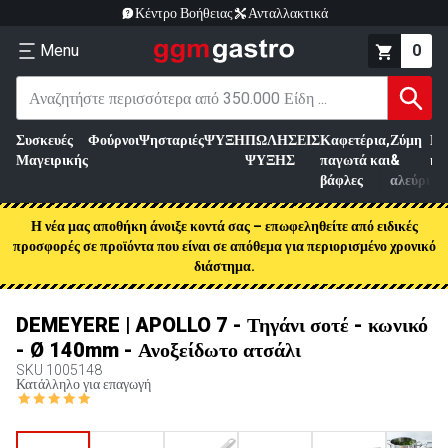
Κέντρο Βοήθειας
Ανταλλακτικά
Menu
0
Συσκευές
Φούρνοι
Ψησταριές
ΨΥΞΗ
ΠΩΛΗΣΕΙΣ
Καφετέρια,
Ζύμη
Επ
Μαγειρικής
ΨΥΞΗΣ
παγωτά και
&
κρ
βάφλες
αλεύρι
Η νέα μας αποθήκη άνοιξε κοντά σας – επωφεληθείτε από ειδικές
προσφορές σε προϊόντα που είναι σε απόθεμα για περιορισμένο χρονικό
διάστημα.
DEMEYERE | APOLLO 7 - Τηγάνι σοτέ - κωνικό
- Ø 140mm - Ανοξείδωτο ατσάλι
SKU
1005148
Κατάλληλο για επαγωγή