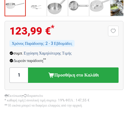
*
123,99 €
Χρόνος Παράδοσης:
2 - 3 Εβδομάδες
συμπ.
Εγγύηση Χαμηλότερης Τιμής
**
Δωρεάν παράδοση
Προσθήκη στο Καλάθι
Εκτύπωση
Μοιραστείτε
* καθαρή τιμή | συνολική τιμή συμπερ. 19% ΦΠΑ.:
147,55 €
** Η εικόνα μπορεί να διαφέρει ελαφρώς από την αρχική.