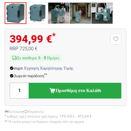
*
394,99 €
RRP
725,00 €
Σε απόθεμα
:
6
-
8
Ημέρες
συμπ.
Εγγύηση Χαμηλότερης Τιμής
**
Δωρεάν παράδοση
Προσθήκη στο Καλάθι
Εκτύπωση
Μοιραστείτε
* καθαρή τιμή | συνολική τιμή συμπερ. 19% ΦΠΑ.:
470,04 €
** Η εικόνα μπορεί να διαφέρει ελαφρώς από την αρχική.