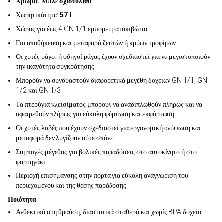
Χρώμα: Μπλε σχιστόλιθο
Χωρητικότητα:
57 l
Χώρος για έως 4 GN 1/1 εμπορευματοκιβώτιο
Για αποθήκευση και μεταφορά ζεστών ή κρύων τροφίμων
Οι χυτές ράγες ή οδηγοί ράγας έχουν σχεδιαστεί για να μεγιστοποιούν
την ικανότητα συγκράτησης.
Μπορούν να συνδυαστούν διαφορετικά μεγέθη δοχείων GN 1/1, GN
1/2 και GN 1/3
Τα πτερύγια κλεισίματος μπορούν να αναδιπλωθούν πλήρως και να
αφαιρεθούν πλήρως για εύκολη φόρτωση και εκφόρτωση.
Οι χυτές λαβές που έχουν σχεδιαστεί για εργονομική ανύψωση και
μεταφορά δεν λυγίζουν ούτε σπάνε.
Συμπαγές μέγεθος για βολικές παραδόσεις στο αυτοκίνητο ή στο
φορτηγάκι
Περιοχή επισήμανσης στην πόρτα για εύκολη αναγνώριση του
περιεχομένου και της θέσης παράδοσης
Ποιότητα
Ανθεκτικό στη θραύση, διαστατικά σταθερό και χωρίς BPA δοχείο