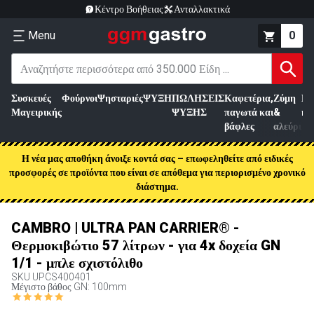
Κέντρο Βοήθειας
Ανταλλακτικά
Menu
0
Συσκευές
Φούρνοι
Ψησταριές
ΨΥΞΗ
ΠΩΛΗΣΕΙΣ
Καφετέρια,
Ζύμη
Επ
Μαγειρικής
ΨΥΞΗΣ
παγωτά και
&
κρ
βάφλες
αλεύρι
Η νέα μας αποθήκη άνοιξε κοντά σας – επωφεληθείτε από ειδικές
προσφορές σε προϊόντα που είναι σε απόθεμα για περιορισμένο χρονικό
διάστημα.
CAMBRO | ULTRA PAN CARRIER® -
Θερμοκιβώτιο 57 λίτρων - για 4x δοχεία GN
1/1 - μπλε σχιστόλιθο
SKU
UPCS400401
Μέγιστο βάθος GN: 100mm