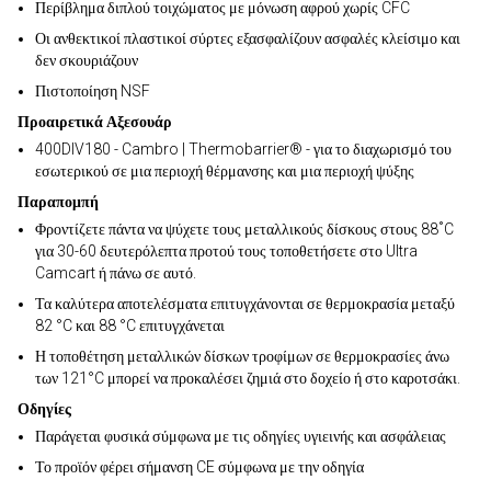
Περίβλημα διπλού τοιχώματος με μόνωση αφρού χωρίς CFC
Οι ανθεκτικοί πλαστικοί σύρτες εξασφαλίζουν ασφαλές κλείσιμο και
δεν σκουριάζουν
Πιστοποίηση NSF
Προαιρετικά Αξεσουάρ
400DIV180 - Cambro | Thermobarrier® - για το διαχωρισμό του
εσωτερικού σε μια περιοχή θέρμανσης και μια περιοχή ψύξης
Παραπομπή
Φροντίζετε πάντα να ψύχετε τους μεταλλικούς δίσκους στους 88˚C
για 30-60 δευτερόλεπτα προτού τους τοποθετήσετε στο Ultra
Camcart ή πάνω σε αυτό.
Τα καλύτερα αποτελέσματα επιτυγχάνονται σε θερμοκρασία μεταξύ
82 °C και 88 °C επιτυγχάνεται
Η τοποθέτηση μεταλλικών δίσκων τροφίμων σε θερμοκρασίες άνω
των 121°C μπορεί να προκαλέσει ζημιά στο δοχείο ή στο καροτσάκι.
Οδηγίες
Παράγεται φυσικά σύμφωνα με τις οδηγίες υγιεινής και ασφάλειας
Το προϊόν φέρει σήμανση CE σύμφωνα με την οδηγία