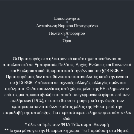
Επικοινωνήστε
Ανακοίνωση Νομικού Περιεχομένου
Πολιτική Απορρήτου
Όροι
Οι Προσφορές στο ηλεκτρονικό κατάστημα απευθύνονται
αποκλειστικά σε Εμπορικούς Πελάτες, Αρχές, Ενώσεις και Κοινωνικά
και Εκκλησιαστικά Ιδρύματα κατά την έννοια του §14 BGB. Η
Προσφορά μας δεν απευθύνεται σε καταναλωτές κατά την έννοια
του §13 BGB. Υπόκειται σε τεχνικές αλλαγές, αλλαγές τιμών και
σφάλματα. Οι Αυτοσυλλέκτες από χώρες μέλη της ΕΕ πληρώνουν
επίσης μια προκαταβολή στο ποσό του γερμανικού φόρου επί των
πωλήσεων (19%), η οποία θα επιστραφεί μετά την άφιξη των
εμπορευμάτων στο άλλο κράτος μέλος της ΕΕ και μετά την
παραλαβή της απόδειξης. Για περισσότερες πληροφορίες κάντε κλικ
εδώ.
* όλες οι Τιμές συν ΦΠΑ 19%, συμπ. Διανομή
** Ισχύει μόνο για την Ηπειρωτική χώρα. Για Παράδοση στα Νησιά,