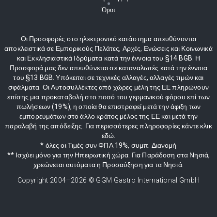
Όροι
Οι Προσφορές στο ηλεκτρονικό κατάστημα απευθύνονται
αποκλειστικά σε Εμπορικούς Πελάτες, Αρχές, Ενώσεις και Κοινωνικά
και Εκκλησιαστικά Ιδρύματα κατά την έννοια του §14 BGB. Η
Προσφορά μας δεν απευθύνεται σε καταναλωτές κατά την έννοια
του §13 BGB. Υπόκειται σε τεχνικές αλλαγές, αλλαγές τιμών και
σφάλματα. Οι Αυτοσυλλέκτες από χώρες μέλη της ΕΕ πληρώνουν
επίσης μια προκαταβολή στο ποσό του γερμανικού φόρου επί των
πωλήσεων (19%), η οποία θα επιστραφεί μετά την άφιξη των
εμπορευμάτων στο άλλο κράτος μέλος της ΕΕ και μετά την
παραλαβή της απόδειξης. Για περισσότερες πληροφορίες κάντε κλικ
εδώ.
* όλες οι Τιμές συν ΦΠΑ 19%, συμπ. Διανομή
** Ισχύει μόνο για την Ηπειρωτική χώρα. Για Παράδοση στα Νησιά,
χρεώνεται αυτόματα η Προσαύξηση για τα Νησιά.
Copyright 2004–
2026
© GGM Gastro International GmbH