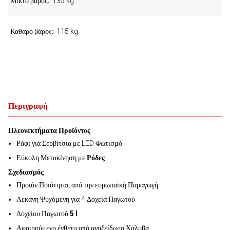
Μικτό βάρος
135 kg
Καθαρό βάρος
115 kg
Περιγραφή
Πλεονεκτήματα Προϊόντος
Ράφι γιά Σερβίτσια με LED Φωτισμό
Εύκολη Μετακίνηση με
Ρόδες
Σχεδιασμός
Προϊόν Ποιότητας από την ευρωπαϊκή Παραγωγή
Λεκάνη Ψυχόμενη για 4 Δοχεία Παγωτού
Δοχείου Παγωτού
5 l
Αφαιρούμενο ένθετο από ανοξείδωτο Χάλυβα