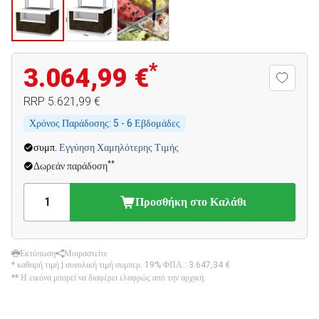
*
3.064,99 €
RRP
5.621,99 €
Χρόνος Παράδοσης:
5 - 6 Εβδομάδες
συμπ.
Εγγύηση Χαμηλότερης Τιμής
**
Δωρεάν παράδοση
Προσθήκη στο Καλάθι
Εκτύπωση
Μοιραστείτε
* καθαρή τιμή | συνολική τιμή συμπερ. 19% ΦΠΑ.:
3.647,34 €
** Η εικόνα μπορεί να διαφέρει ελαφρώς από την αρχική.