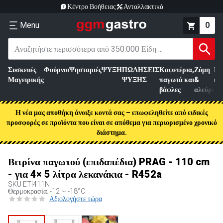
Κέντρο Βοήθειας
Ανταλλακτικά
Menu
0
Συσκευές
Φούρνοι
Ψησταριές
ΨΥΞΗ
ΠΩΛΗΣΕΙΣ
Καφετέρια,
Ζύμη
Επ
Μαγειρικής
ΨΥΞΗΣ
παγωτά και
&
κρ
βάφλες
αλεύρι
Η νέα μας αποθήκη άνοιξε κοντά σας – επωφεληθείτε από ειδικές
προσφορές σε προϊόντα που είναι σε απόθεμα για περιορισμένο χρονικό
διάστημα.
Βιτρίνα παγωτού (επιδαπέδια) PRAG - 110 cm
- για 4× 5 λίτρα λεκανάκια - R452a
SKU
ETI411N
Θερμοκρασία: -12 ~ -18°C
Αξιολογήστε τώρα