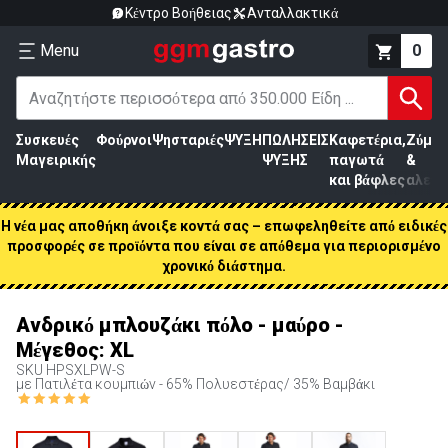
Κέντρο Βοήθειας
Ανταλλακτικά
Menu
0
Συσκευές
Φούρνοι
Ψησταριές
ΨΥΞΗ
ΠΩΛΗΣΕΙΣ
Καφετέρια,
Ζύμη
Μαγειρικής
ΨΥΞΗΣ
παγωτά
&
και βάφλες
αλεύρ
Η νέα μας αποθήκη άνοιξε κοντά σας – επωφεληθείτε από ειδικές
προσφορές σε προϊόντα που είναι σε απόθεμα για περιορισμένο
χρονικό διάστημα.
Ανδρικό μπλουζάκι πόλο - μαύρο -
Μέγεθος: XL
SKU
HPSXLPW-S
με Πατιλέτα κουμπιών - 65% Πολυεστέρας/ 35% Βαμβάκι