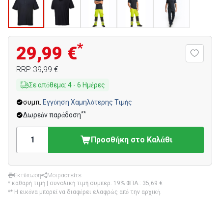
*
29,99 €
RRP
39,99 €
Σε απόθεμα
:
4
-
6
Ημέρες
συμπ.
Εγγύηση Χαμηλότερης Τιμής
**
Δωρεάν παράδοση
Προσθήκη στο Καλάθι
Εκτύπωση
Μοιραστείτε
* καθαρή τιμή | συνολική τιμή συμπερ. 19% ΦΠΑ.:
35,69 €
** Η εικόνα μπορεί να διαφέρει ελαφρώς από την αρχική.