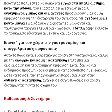
ποιότητας πολυεστερικό υλικό ένα
ευχάριστα απαλό αίσθημα
κατά την ένδυση
, που εξασφαλίζει άνεση όλη μέρα. Ο
ενισχυμένος γιακάς και οι μανσέτες
προσφέρουν μια κομψή
εμφάνιση και υψηλή διατήρηση του σχήματος. Με
σχεδιασμό με
κοντό μανίκι
είναι ιδανικό για ζεστά περιβάλλοντα και
ταυτόχρονα παρέχει ελευθερία κινήσεων. Η
διπλή ραφή
καθιστά
το πουκάμισο ιδιαίτερα ανθεκτικό και μακροχρόνιο.
Ιδανικό για τον χώρο της γαστρονομίας και
επαγγελματικές εμφανίσεις
Αυτό το πόλο είναι εξαιρετικό για χρήση στη γαστρονομία, καθώς
με την
ελαφριά και κομψή κατασκευή
επιτρέπει μια
ομοιόμορφη και περιποιημένη εμφάνιση. Είναι ιδανικό για
ενδυμασία προσωπικού και μπορεί να προσωποποιηθεί εύκολα,
ώστε να τονίσει την επαγγελματική παρουσία. Χάρη στην
ανθεκτική κατασκευή
, αντέχει σε συχνό πλύσιμο και χρήση,
διατηρώντας πάντα το σχήμα του.
Καθαρισμός & Συντήρηση
Κατάλληλο για καθαρισμό με χημικά