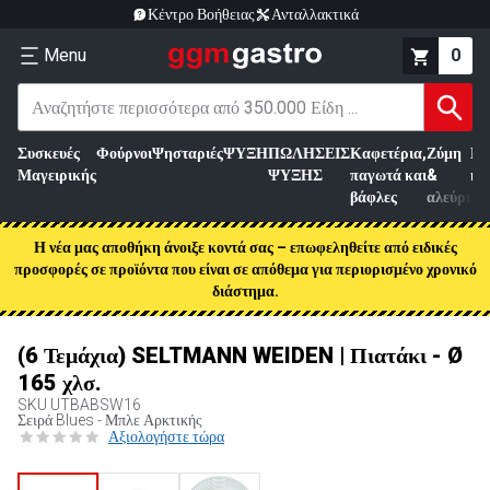
Κέντρο Βοήθειας
Ανταλλακτικά
Menu
0
Συσκευές
Φούρνοι
Ψησταριές
ΨΥΞΗ
ΠΩΛΗΣΕΙΣ
Καφετέρια,
Ζύμη
Επ
Μαγειρικής
ΨΥΞΗΣ
παγωτά και
&
κρ
βάφλες
αλεύρι
Η νέα μας αποθήκη άνοιξε κοντά σας – επωφεληθείτε από ειδικές
προσφορές σε προϊόντα που είναι σε απόθεμα για περιορισμένο χρονικό
διάστημα.
(6 Τεμάχια) SELTMANN WEIDEN | Πιατάκι - Ø
165 χλσ.
SKU
UTBABSW16
Σειρά Blues - Μπλε Αρκτικής
Αξιολογήστε τώρα