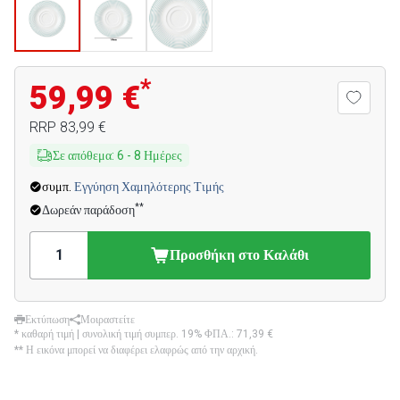
*
59,99 €
RRP
83,99 €
Σε απόθεμα
:
6
-
8
Ημέρες
συμπ.
Εγγύηση Χαμηλότερης Τιμής
**
Δωρεάν παράδοση
Προσθήκη στο Καλάθι
Εκτύπωση
Μοιραστείτε
* καθαρή τιμή | συνολική τιμή συμπερ. 19% ΦΠΑ.:
71,39 €
** Η εικόνα μπορεί να διαφέρει ελαφρώς από την αρχική.