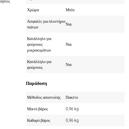
μήσεις
Χρώμα
Μπλε
Ασφαλές για πλυντήριο
Ναι
πιάτων
Κατάλληλο για
φούρνους
Ναι
μικροκυμάτων
Κατάλληλο για
Ναι
φούρνους
Παράδοση
Μέθοδος αποστολής
Πακέτο
Μικτό βάρος
0,96 kg
Καθαρό βάρος
0,96 kg