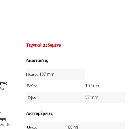
Τεχνικά Δεδομένα
Διαστάσεις
Πλάτος 107 mm
ητας
Βάθος
107 mm
άνι
Ύψος
57 mm
ο
Λεπτομέρειες
Χάρη
λα. Το
Όγκος
180 ml