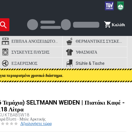
Καλάθι
ΕΠΙΠΛΑ ΑΝΟΞΕΙΔΩΤΟΣ ΧΑΛΥΒΑΣ
ΘΕΡΜΑΝΤΙΚΕΣ ΣΥΣΚΕΥΕΣ
ΣΥΣΚΕΥΕΣ ΠΛΥΣΗΣ
ΥΦΑΣΜΑΤΑ
ΕΞΑΕΡΙΣΜΟΣ
Stühle & Tische
για περιορισμένο χρονικό διάστημα.
6 Τεμάχια) SELTMANN WEIDEN | Πιατάκι Καφέ -
,18 Λίτρα
KU
KTBABSW18
ιρά Blues - Μπλε Αρκτικής
Αξιολογήστε τώρα