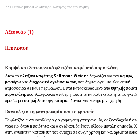
** Η εικόνα μπορεί να διαφέρει ελαφρώς από την αρχική.
Αξεσουάρ
(
1
)
Περιγραφή
Κομψό και λειτουργικό φλιτζάνι καφέ από πορσελάνη
Αυτό το
φλιτζάνι καφέ της Seltmann Weiden
ξεχωρίζει για τον
κομψό,
μοντέρνο και διαχρονικό σχεδιασμό του
, που δημιουργεί μια ελκυστική
ατμόσφαιρα σε κάθε περιβάλλον. Είναι κατασκευασμένο από
υψηλής ποιότ
πορσελάνη
, που εξασφαλίζει σταθερή ποιότητα και ανθεκτικότητα. Το φλιτζ
προσφέρει
υψηλή λειτουργικότητα
, ιδανική για καθημερινή χρήση.
Ιδανικό για τη γαστρονομία και το γραφείο
Το φλιτζάνι είναι κατάλληλο για χρήση στη γαστρονομία, σε ξενοδοχεία ή στ
γραφείο, όπου η ποιότητα και ο σχεδιασμός έχουν εξίσου μεγάλη σημασία. 
στην ανθεκτική κατασκευή του αντέχει σε συχνή χρήση και καθαρίζεται εύκο