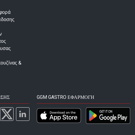
αφορά
άδοσης
ν
τος
ουσας
κουζίνας &
ΩΣΗΣ
GGM GASTRO ΕΦΑΡΜΟΓΉ