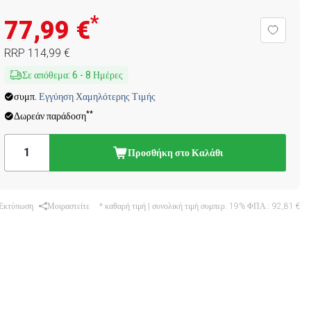
*
77,99 €
RRP
114,99 €
Σε απόθεμα
:
6
-
8
Ημέρες
συμπ.
Εγγύηση Χαμηλότερης Τιμής
**
Δωρεάν παράδοση
Προσθήκη στο Καλάθι
Εκτύπωση
Μοιραστείτε
* καθαρή τιμή | συνολική τιμή συμπερ. 19% ΦΠΑ.:
92,81 €