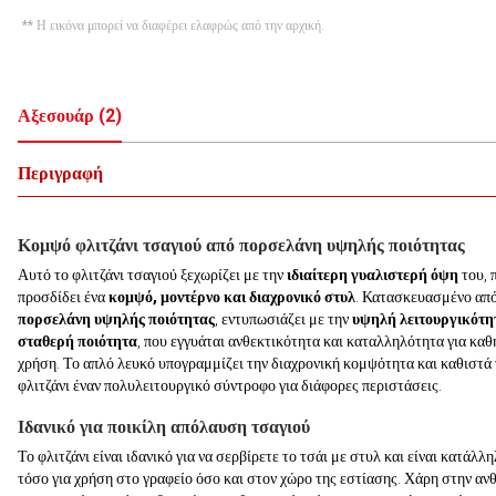
** Η εικόνα μπορεί να διαφέρει ελαφρώς από την αρχική.
Αξεσουάρ
(
2
)
Περιγραφή
Κομψό φλιτζάνι τσαγιού από πορσελάνη υψηλής ποιότητας
Αυτό το φλιτζάνι τσαγιού ξεχωρίζει με την
ιδιαίτερη γυαλιστερή όψη
του, 
προσδίδει ένα
κομψό, μοντέρνο και διαχρονικό στυλ
. Κατασκευασμένο απ
πορσελάνη υψηλής ποιότητας
, εντυπωσιάζει με την
υψηλή λειτουργικότη
σταθερή ποιότητα
, που εγγυάται ανθεκτικότητα και καταλληλότητα για καθ
χρήση. Το απλό λευκό υπογραμμίζει την διαχρονική κομψότητα και καθιστά 
φλιτζάνι έναν πολυλειτουργικό σύντροφο για διάφορες περιστάσεις.
Ιδανικό για ποικίλη απόλαυση τσαγιού
Το φλιτζάνι είναι ιδανικό για να σερβίρετε το τσάι με στυλ και είναι κατάλλ
τόσο για χρήση στο γραφείο όσο και στον χώρο της εστίασης. Χάρη στην αν