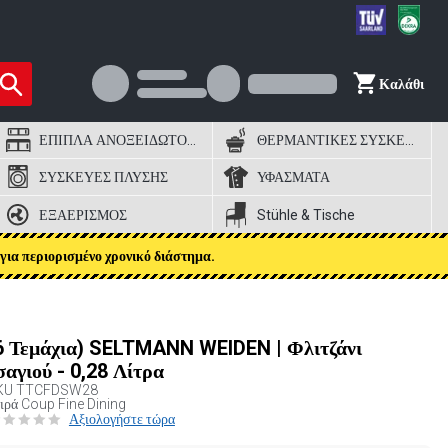
Καλάθι
ΕΠΙΠΛΑ ΑΝΟΞΕΙΔΩΤΟΣ ΧΑΛΥΒΑΣ
ΘΕΡΜΑΝΤΙΚΕΣ ΣΥΣΚΕΥΕΣ
ΣΥΣΚΕΥΕΣ ΠΛΥΣΗΣ
ΥΦΑΣΜΑΤΑ
ΕΞΑΕΡΙΣΜΟΣ
Stühle & Tische
για περιορισμένο χρονικό διάστημα.
6 Τεμάχια) SELTMANN WEIDEN | Φλιτζάνι
σαγιού - 0,28 Λίτρα
KU
TTCFDSW28
ιρά Coup Fine Dining
Αξιολογήστε τώρα