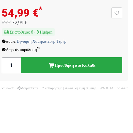
*
54,99 €
RRP
72,99 €
Σε απόθεμα
:
6
-
8
Ημέρες
συμπ.
Εγγύηση Χαμηλότερης Τιμής
**
Δωρεάν παράδοση
Προσθήκη στο Καλάθι
Εκτύπωση
Μοιραστείτε
* καθαρή τιμή | συνολική τιμή συμπερ. 19% ΦΠΑ.:
65,44 €