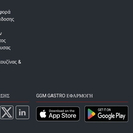
αφορά
άδοσης
ν
τος
ουσας
κουζίνας &
ΩΣΗΣ
GGM GASTRO ΕΦΑΡΜΟΓΉ