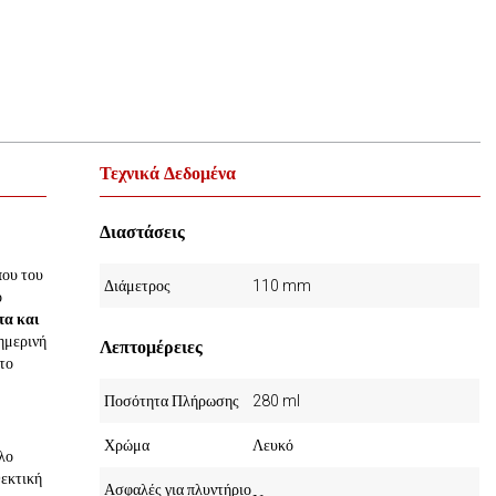
Τεχνικά Δεδομένα
Διαστάσεις
που του
Διάμετρος
110 mm
ό
τα και
ημερινή
Λεπτομέρειες
το
Ποσότητα Πλήρωσης
280 ml
Χρώμα
Λευκό
ηλο
θεκτική
Ασφαλές για πλυντήριο