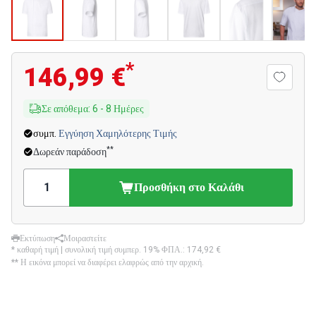
*
146,99 €
Σε απόθεμα
:
6
-
8
Ημέρες
συμπ.
Εγγύηση Χαμηλότερης Τιμής
**
Δωρεάν παράδοση
Προσθήκη στο Καλάθι
Εκτύπωση
Μοιραστείτε
* καθαρή τιμή | συνολική τιμή συμπερ. 19% ΦΠΑ.:
174,92 €
** Η εικόνα μπορεί να διαφέρει ελαφρώς από την αρχική.