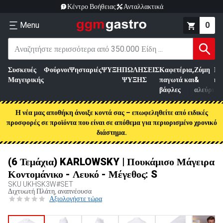
Κέντρο Βοήθειας
Ανταλλακτικά
Menu
0
Συσκευές
Φούρνοι
Ψησταριές
ΨΥΞΗ
ΠΩΛΗΣΕΙΣ
Καφετέρια,
Ζύμη
Επ
Μαγειρικής
ΨΥΞΗΣ
παγωτά και
&
κρ
βάφλες
αλεύρι
Η νέα μας αποθήκη άνοιξε κοντά σας – επωφεληθείτε από ειδικές
προσφορές σε προϊόντα που είναι σε απόθεμα για περιορισμένο χρονικό
διάστημα.
(6 Τεμάχια) KARLOWSKY | Πουκάμισο Μάγειρα
Κοντομάνικο - Λευκό - Μέγεθος: S
SKU
UKHSK3W#SET
Διχτυωτή Πλάτη, αναπνέουσα
Αξιολογήστε τώρα