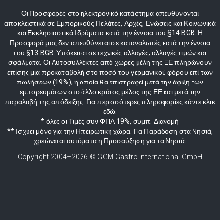
Οι Προσφορές στο ηλεκτρονικό κατάστημα απευθύνονται
αποκλειστικά σε Εμπορικούς Πελάτες, Αρχές, Ενώσεις και Κοινωνικά
και Εκκλησιαστικά Ιδρύματα κατά την έννοια του §14 BGB. Η
Προσφορά μας δεν απευθύνεται σε καταναλωτές κατά την έννοια
του §13 BGB. Υπόκειται σε τεχνικές αλλαγές, αλλαγές τιμών και
σφάλματα. Οι Αυτοσυλλέκτες από χώρες μέλη της ΕΕ πληρώνουν
επίσης μια προκαταβολή στο ποσό του γερμανικού φόρου επί των
πωλήσεων (19%), η οποία θα επιστραφεί μετά την άφιξη των
εμπορευμάτων στο άλλο κράτος μέλος της ΕΕ και μετά την
παραλαβή της απόδειξης. Για περισσότερες πληροφορίες κάντε κλικ
εδώ.
* όλες οι Τιμές συν ΦΠΑ 19%, συμπ. Διανομή
** Ισχύει μόνο για την Ηπειρωτική χώρα. Για Παράδοση στα Νησιά,
χρεώνεται αυτόματα η Προσαύξηση για τα Νησιά.
Copyright 2004–
2026
© GGM Gastro International GmbH