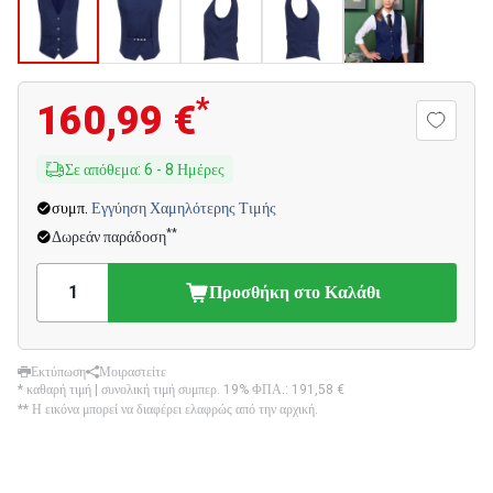
*
160,99 €
Σε απόθεμα
:
6
-
8
Ημέρες
συμπ.
Εγγύηση Χαμηλότερης Τιμής
**
Δωρεάν παράδοση
Προσθήκη στο Καλάθι
Εκτύπωση
Μοιραστείτε
* καθαρή τιμή | συνολική τιμή συμπερ. 19% ΦΠΑ.:
191,58 €
** Η εικόνα μπορεί να διαφέρει ελαφρώς από την αρχική.