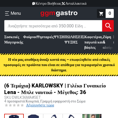
Κέντρο Βοήθειας
Ανταλλακτικά
Menu
0
Συσκευές
Φούρνοι
Ψησταριές
ΨΥΞΗ
ΠΩΛΗΣΕΙΣ
Καφετέρια,
Ζύμη
Επ
Μαγειρικής
ΨΥΞΗΣ
παγωτά και
&
κρ
βάφλες
αλεύρι
Η νέα μας αποθήκη άνοιξε κοντά σας – επωφεληθείτε από ειδικές
προσφορές σε προϊόντα που είναι σε απόθεμα για περιορισμένο χρονικό
διάστημα.
(6 Τεμάχια) KARLOWSKY | Γιλέκο Γυναικείο
Lena - Μπλε ναυτικό - Μέγεθος: 36
SKU
DWLK36MA#SET
4 πρεσαριστά Κουμπιά, Γραμμή εφαρμοστή στο Σώμα
Αξιολογήστε τώρα