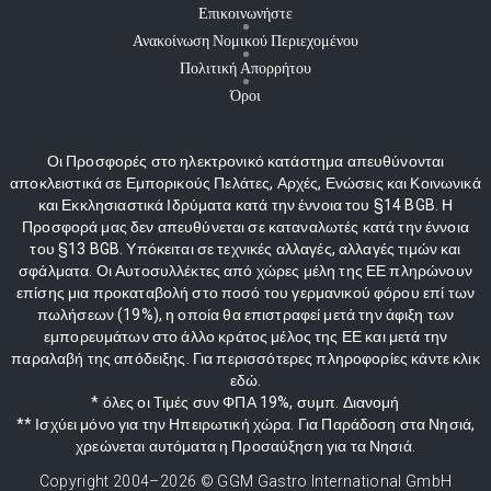
Επικοινωνήστε
Ανακοίνωση Νομικού Περιεχομένου
Πολιτική Απορρήτου
Όροι
Οι Προσφορές στο ηλεκτρονικό κατάστημα απευθύνονται
αποκλειστικά σε Εμπορικούς Πελάτες, Αρχές, Ενώσεις και Κοινωνικά
και Εκκλησιαστικά Ιδρύματα κατά την έννοια του §14 BGB. Η
Προσφορά μας δεν απευθύνεται σε καταναλωτές κατά την έννοια
του §13 BGB. Υπόκειται σε τεχνικές αλλαγές, αλλαγές τιμών και
σφάλματα. Οι Αυτοσυλλέκτες από χώρες μέλη της ΕΕ πληρώνουν
επίσης μια προκαταβολή στο ποσό του γερμανικού φόρου επί των
πωλήσεων (19%), η οποία θα επιστραφεί μετά την άφιξη των
εμπορευμάτων στο άλλο κράτος μέλος της ΕΕ και μετά την
παραλαβή της απόδειξης. Για περισσότερες πληροφορίες κάντε κλικ
εδώ.
* όλες οι Τιμές συν ΦΠΑ 19%, συμπ. Διανομή
** Ισχύει μόνο για την Ηπειρωτική χώρα. Για Παράδοση στα Νησιά,
χρεώνεται αυτόματα η Προσαύξηση για τα Νησιά.
Copyright 2004–
2026
© GGM Gastro International GmbH