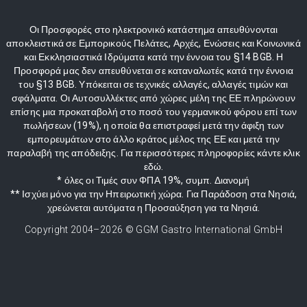
Οι Προσφορές στο ηλεκτρονικό κατάστημα απευθύνονται
αποκλειστικά σε Εμπορικούς Πελάτες, Αρχές, Ενώσεις και Κοινωνικά
και Εκκλησιαστικά Ιδρύματα κατά την έννοια του §14 BGB. Η
Προσφορά μας δεν απευθύνεται σε καταναλωτές κατά την έννοια
του §13 BGB. Υπόκειται σε τεχνικές αλλαγές, αλλαγές τιμών και
σφάλματα. Οι Αυτοσυλλέκτες από χώρες μέλη της ΕΕ πληρώνουν
επίσης μια προκαταβολή στο ποσό του γερμανικού φόρου επί των
πωλήσεων (19%), η οποία θα επιστραφεί μετά την άφιξη των
εμπορευμάτων στο άλλο κράτος μέλος της ΕΕ και μετά την
παραλαβή της απόδειξης. Για περισσότερες πληροφορίες κάντε κλικ
εδώ.
* όλες οι Τιμές συν ΦΠΑ 19%, συμπ. Διανομή
** Ισχύει μόνο για την Ηπειρωτική χώρα. Για Παράδοση στα Νησιά,
χρεώνεται αυτόματα η Προσαύξηση για τα Νησιά.
Copyright 2004–
2026
© GGM Gastro International GmbH