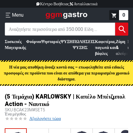
Κέντρο Βοήθειας
Ανταλλακτικά
Menu
0
Συσκευές
Φούρνοι
Ψησταριές
ΨΥΞΗ
ΠΩΛΗΣΕΙΣ
Καφετέρια,
Ζύμη
Επ
Μαγειρικής
ΨΥΞΗΣ
παγωτά και
&
κρ
βάφλες
αλεύρι
Η νέα μας αποθήκη άνοιξε κοντά σας – επωφεληθείτε από ειδικές
προσφορές σε προϊόντα που είναι σε απόθεμα για περιορισμένο χρονικό
διάστημα.
(5 Τεμάχια) KARLOWSKY | Καπέλο Μπέιζμπολ
Action - Ναυτικό
SKU
BCAK23M#SET5
Ένα μέγεθος
Αξιολογήστε τώρα