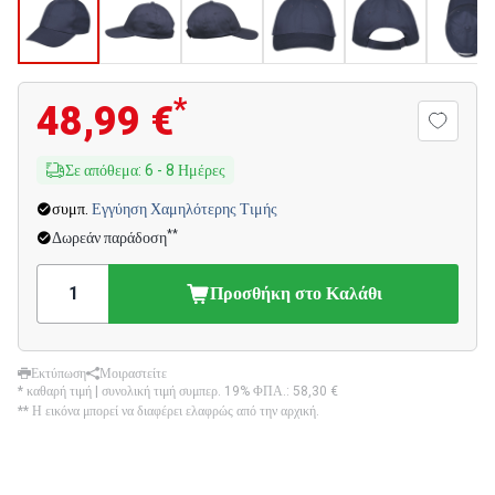
*
48,99 €
Σε απόθεμα
:
6
-
8
Ημέρες
συμπ.
Εγγύηση Χαμηλότερης Τιμής
**
Δωρεάν παράδοση
Προσθήκη στο Καλάθι
Εκτύπωση
Μοιραστείτε
* καθαρή τιμή | συνολική τιμή συμπερ. 19% ΦΠΑ.:
58,30 €
** Η εικόνα μπορεί να διαφέρει ελαφρώς από την αρχική.