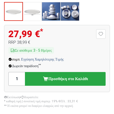
*
27,99 €
RRP
38,99 €
Σε απόθεμα
:
3
-
5
Ημέρες
συμπ.
Εγγύηση Χαμηλότερης Τιμής
**
Δωρεάν παράδοση
Προσθήκη στο Καλάθι
Εκτύπωση
Μοιραστείτε
* καθαρή τιμή | συνολική τιμή συμπερ. 19% ΦΠΑ.:
33,31 €
** Η εικόνα μπορεί να διαφέρει ελαφρώς από την αρχική.