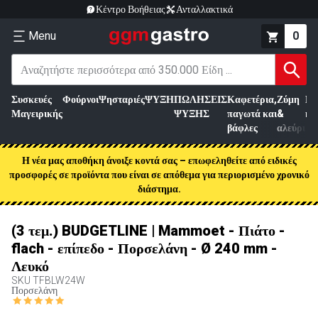
Κέντρο Βοήθειας
Ανταλλακτικά
Menu
0
Συσκευές
Φούρνοι
Ψησταριές
ΨΥΞΗ
ΠΩΛΗΣΕΙΣ
Καφετέρια,
Ζύμη
Επ
Μαγειρικής
ΨΥΞΗΣ
παγωτά και
&
κρ
βάφλες
αλεύρι
Η νέα μας αποθήκη άνοιξε κοντά σας – επωφεληθείτε από ειδικές
προσφορές σε προϊόντα που είναι σε απόθεμα για περιορισμένο χρονικό
διάστημα.
(3 τεμ.) BUDGETLINE | Mammoet - Πιάτο -
flach - επίπεδο - Πορσελάνη - Ø 240 mm -
Λευκό
SKU
TFBLW24W
Πορσελάνη