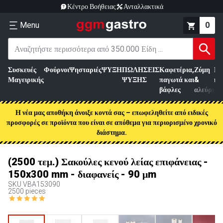
Κέντρο Βοήθειας
Ανταλλακτικά
Menu
0
Συσκευές
Φούρνοι
Ψησταριές
ΨΥΞΗ
ΠΩΛΗΣΕΙΣ
Καφετέρια,
Ζύμη
Επ
Μαγειρικής
ΨΥΞΗΣ
παγωτά και
&
κρ
βάφλες
αλεύρι
Η νέα μας αποθήκη άνοιξε κοντά σας – επωφεληθείτε από ειδικές
προσφορές σε προϊόντα που είναι σε απόθεμα για περιορισμένο χρονικό
διάστημα.
(2500 τεμ.) Σακούλες κενού λείας επιφάνειας -
150x300 mm - διαφανείς - 90 μm
SKU
VBA153090
2500 pieces