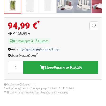
*
94,99 €
RRP
158,99 €
Σε απόθεμα
:
3
-
5
Ημέρες
συμπ.
Εγγύηση Χαμηλότερης Τιμής
**
Δωρεάν παράδοση
Προσθήκη στο Καλάθι
Εκτύπωση
Μοιραστείτε
* καθαρή τιμή | συνολική τιμή συμπερ. 19% ΦΠΑ.:
113,04 €
** Η εικόνα μπορεί να διαφέρει ελαφρώς από την αρχική.