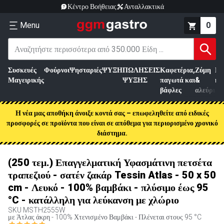
Κέντρο Βοήθειας
Ανταλλακτικά
Menu
0
Συσκευές
Φούρνοι
Ψησταριές
ΨΥΞΗ
ΠΩΛΗΣΕΙΣ
Καφετέρια,
Ζύμη
Επ
Μαγειρικής
ΨΥΞΗΣ
παγωτά και
&
κρ
βάφλες
αλεύρι
Η νέα μας αποθήκη άνοιξε κοντά σας – επωφεληθείτε από ειδικές
προσφορές σε προϊόντα που είναι σε απόθεμα για περιορισμένο χρονικό
διάστημα.
(250 τεμ.) Επαγγελματική Υφασμάτινη πετσέτα
τραπεζιού - σατέν ζακάρ Tessin Atlas - 50 x 50
cm - Λευκό - 100% βαμβάκι - πλύσιμο έως 95
°C - κατάλληλη για λεύκανση με χλώριο
SKU
MSTH2555W
με Άτλας άκρη - 100% Χτενισμένο Βαμβάκι - Πλένεται στους 95 °C