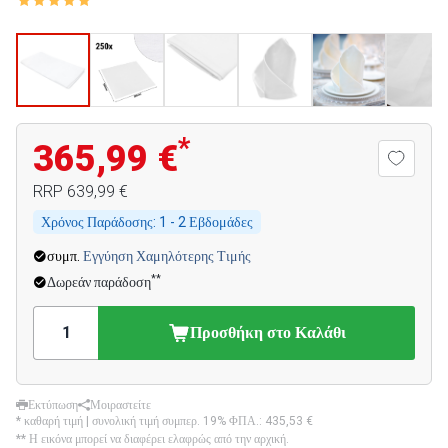
*
365,99 €
RRP
639,99 €
Χρόνος Παράδοσης:
1 - 2 Εβδομάδες
συμπ.
Εγγύηση Χαμηλότερης Τιμής
**
Δωρεάν παράδοση
Προσθήκη στο Καλάθι
Εκτύπωση
Μοιραστείτε
* καθαρή τιμή | συνολική τιμή συμπερ. 19% ΦΠΑ.:
435,53 €
** Η εικόνα μπορεί να διαφέρει ελαφρώς από την αρχική.