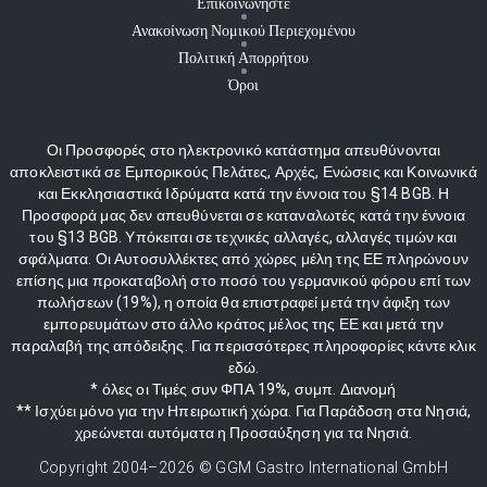
Επικοινωνήστε
Ανακοίνωση Νομικού Περιεχομένου
Πολιτική Απορρήτου
Όροι
Οι Προσφορές στο ηλεκτρονικό κατάστημα απευθύνονται
αποκλειστικά σε Εμπορικούς Πελάτες, Αρχές, Ενώσεις και Κοινωνικά
και Εκκλησιαστικά Ιδρύματα κατά την έννοια του §14 BGB. Η
Προσφορά μας δεν απευθύνεται σε καταναλωτές κατά την έννοια
του §13 BGB. Υπόκειται σε τεχνικές αλλαγές, αλλαγές τιμών και
σφάλματα. Οι Αυτοσυλλέκτες από χώρες μέλη της ΕΕ πληρώνουν
επίσης μια προκαταβολή στο ποσό του γερμανικού φόρου επί των
πωλήσεων (19%), η οποία θα επιστραφεί μετά την άφιξη των
εμπορευμάτων στο άλλο κράτος μέλος της ΕΕ και μετά την
παραλαβή της απόδειξης. Για περισσότερες πληροφορίες κάντε κλικ
εδώ.
* όλες οι Τιμές συν ΦΠΑ 19%, συμπ. Διανομή
** Ισχύει μόνο για την Ηπειρωτική χώρα. Για Παράδοση στα Νησιά,
χρεώνεται αυτόματα η Προσαύξηση για τα Νησιά.
Copyright 2004–
2026
© GGM Gastro International GmbH