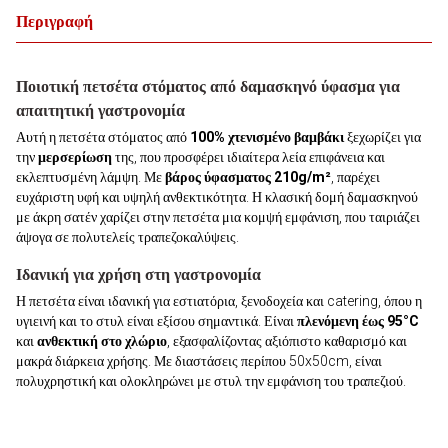
Περιγραφή
Ποιοτική πετσέτα στόματος από δαμασκηνό ύφασμα για
απαιτητική γαστρονομία
Αυτή η πετσέτα στόματος από
100% χτενισμένο βαμβάκι
ξεχωρίζει για
την
μερσερίωση
της, που προσφέρει ιδιαίτερα λεία επιφάνεια και
εκλεπτυσμένη λάμψη. Με
βάρος ύφασματος 210g/m²
, παρέχει
ευχάριστη υφή και υψηλή ανθεκτικότητα. Η κλασική δομή δαμασκηνού
με άκρη σατέν χαρίζει στην πετσέτα μια κομψή εμφάνιση, που ταιριάζει
άψογα σε πολυτελείς τραπεζοκαλύψεις.
Ιδανική για χρήση στη γαστρονομία
Η πετσέτα είναι ιδανική για εστιατόρια, ξενοδοχεία και catering, όπου η
υγιεινή και το στυλ είναι εξίσου σημαντικά. Είναι
πλενόμενη έως 95°C
και
ανθεκτική στο χλώριο
, εξασφαλίζοντας αξιόπιστο καθαρισμό και
μακρά διάρκεια χρήσης. Με διαστάσεις περίπου 50x50cm, είναι
πολυχρηστική και ολοκληρώνει με στυλ την εμφάνιση του τραπεζιού.