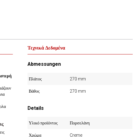
Τεχνικά Δεδομένα
Abmessungen
ιστερή
Πλάτος
270 mm
ιάζουν
Βάθος
270 mm
νια
κολα
Details
Υλικό προϊόντος
Πορσελάνη
ις
εις
Χρώμα
Creme