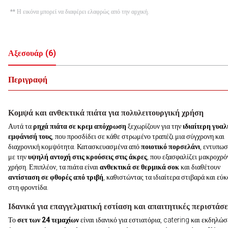
** Η εικόνα μπορεί να διαφέρει ελαφρώς από την αρχική.
Αξεσουάρ
(
6
)
Περιγραφή
Κομψά και ανθεκτικά πιάτα για πολυλειτουργική χρήση
Αυτά τα
ρηχά πιάτα σε κρεμ απόχρωση
ξεχωρίζουν για την
ιδιαίτερη γυαλ
εμφάνισή τους
, που προσδίδει σε κάθε στρωμένο τραπέζι μια σύγχρονη και
διαχρονική κομψότητα. Κατασκευασμένα από
ποιοτικό πορσελάνι
, εντυπωσ
με την
υψηλή αντοχή στις κρούσεις στις άκρες
, που εξασφαλίζει μακροχρό
χρήση. Επιπλέον, τα πιάτα είναι
ανθεκτικά σε θερμικά σοκ
και διαθέτουν
αντίσταση σε φθορές από τριβή
, καθιστώντας τα ιδιαίτερα στιβαρά και εύ
στη φροντίδα.
Ιδανικά για επαγγελματική εστίαση και απαιτητικές περιστάσε
Το
σετ των 24 τεμαχίων
είναι ιδανικό για εστιατόρια, catering και εκδηλώσ