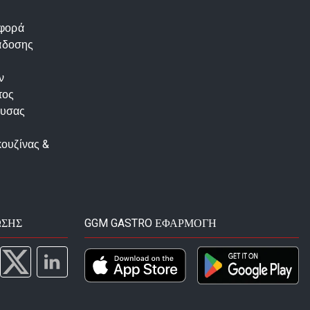
αφορά
άδοσης
ν
τος
ουσας
κουζίνας &
ΩΣΗΣ
GGM GASTRO ΕΦΑΡΜΟΓΉ