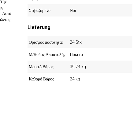
στην
ης
Στιβαζόμενο
Ναι
α. Αυτά
τώντας
Lieferung
Ορισμός ποσότητας
24 Stk.
Μέθοδος Αποστολής
Πακέτο
Μεικτό Βάρος
39,74 kg
Καθαρό Βάρος
24 kg