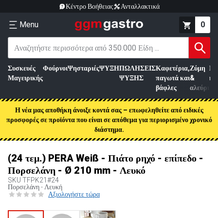
Κέντρο Βοήθειας
Ανταλλακτικά
Menu
0
Συσκευές
Φούρνοι
Ψησταριές
ΨΥΞΗ
ΠΩΛΗΣΕΙΣ
Καφετέρια,
Ζύμη
Επ
Μαγειρικής
ΨΥΞΗΣ
παγωτά και
&
κρ
βάφλες
αλεύρι
Η νέα μας αποθήκη άνοιξε κοντά σας – επωφεληθείτε από ειδικές
προσφορές σε προϊόντα που είναι σε απόθεμα για περιορισμένο χρονικό
διάστημα.
(24 τεμ.) PERA Weiß - Πιάτο ρηχό - επίπεδο -
Πορσελάνη - Ø 210 mm - Λευκό
SKU
TFPK21#24
Πορσελάνη - Λευκή
Αξιολογήστε τώρα