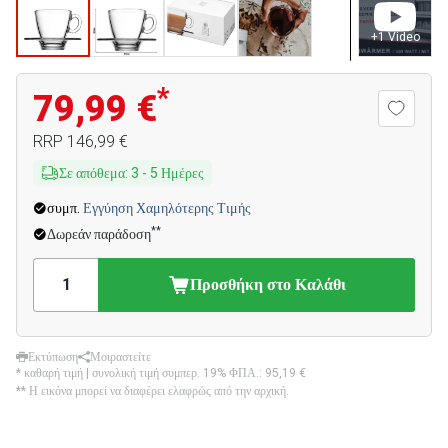
+
1
Video
*
79,99 €
RRP
146,99 €
Σε απόθεμα
:
3
-
5
Ημέρες
συμπ.
Εγγύηση Χαμηλότερης Τιμής
**
Δωρεάν παράδοση
Προσθήκη στο Καλάθι
Εκτύπωση
Μοιραστείτε
* καθαρή τιμή | συνολική τιμή συμπερ. 19% ΦΠΑ.:
95,19 €
** Η εικόνα μπορεί να διαφέρει ελαφρώς από την αρχική.