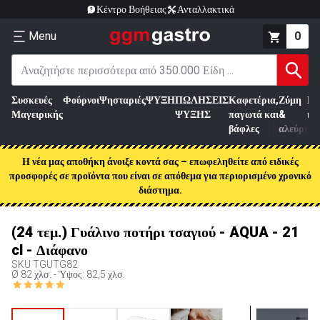
Κέντρο Βοήθειας
Ανταλλακτικά
Menu
0
Συσκευές
Φούρνοι
Ψησταριές
ΨΥΞΗ
ΠΩΛΗΣΕΙΣ
Καφετέρια,
Ζύμη
Επ
Μαγειρικής
ΨΥΞΗΣ
παγωτά και
&
κρ
βάφλες
αλεύρι
Η νέα μας αποθήκη άνοιξε κοντά σας – επωφεληθείτε από ειδικές
προσφορές σε προϊόντα που είναι σε απόθεμα για περιορισμένο χρονικό
διάστημα.
(24 τεμ.) Γυάλινο ποτήρι τσαγιού - AQUA - 21
cl - Διάφανο
SKU
TGUTG82
Ø 82 χλσ. - Ύψος: 82,5 χλσ.