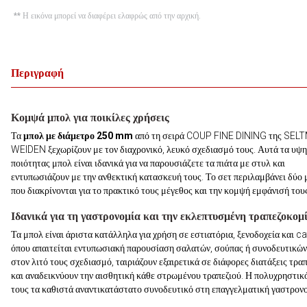
** Η εικόνα μπορεί να διαφέρει ελαφρώς από την αρχική.
Περιγραφή
Κομψά μπολ για ποικίλες χρήσεις
Τα
μπολ με διάμετρο 250 mm
από τη σειρά COUP FINE DINING της SE
WEIDEN ξεχωρίζουν με τον διαχρονικό, λευκό σχεδιασμό τους. Αυτά τα υψ
ποιότητας μπολ είναι ιδανικά για να παρουσιάζετε τα πιάτα με στυλ και
εντυπωσιάζουν με την ανθεκτική κατασκευή τους. Το σετ περιλαμβάνει δύο
που διακρίνονται για το πρακτικό τους μέγεθος και την κομψή εμφάνισή του
Ιδανικά για τη γαστρονομία και την εκλεπτυσμένη τραπεζοκομ
Τα μπολ είναι άριστα κατάλληλα για χρήση σε εστιατόρια, ξενοδοχεία και ca
όπου απαιτείται εντυπωσιακή παρουσίαση σαλατών, σούπας ή συνοδευτικών
στον λιτό τους σχεδιασμό, ταιριάζουν εξαιρετικά σε διάφορες διατάξεις τρα
και αναδεικνύουν την αισθητική κάθε στρωμένου τραπεζιού. Η πολυχρηστικ
τους τα καθιστά αναντικατάστατο συνοδευτικό στη επαγγελματική γαστρονο