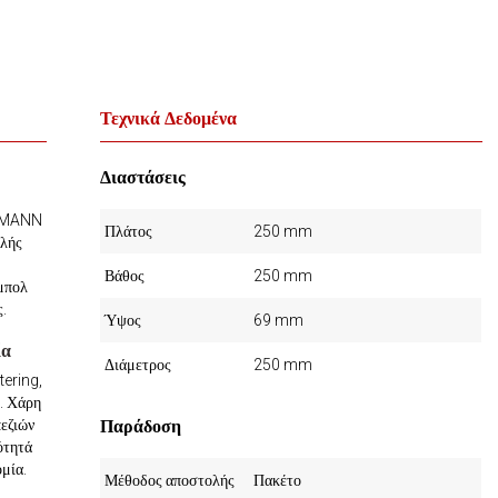
Τεχνικά Δεδομένα
Διαστάσεις
LTMANN
Πλάτος
250 mm
ηλής
Βάθος
250 mm
 μπολ
ς.
Ύψος
69 mm
ία
Διάμετρος
250 mm
tering,
. Χάρη
πεζιών
Παράδοση
ότητά
μία.
Μέθοδος αποστολής
Πακέτο