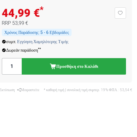
*
44,99 €
RRP
53,99 €
Χρόνος Παράδοσης:
5 - 6 Εβδομάδες
συμπ.
Εγγύηση Χαμηλότερης Τιμής
**
Δωρεάν παράδοση
Προσθήκη στο Καλάθι
Εκτύπωση
Μοιραστείτε
* καθαρή τιμή | συνολική τιμή συμπερ. 19% ΦΠΑ.:
53,54 €