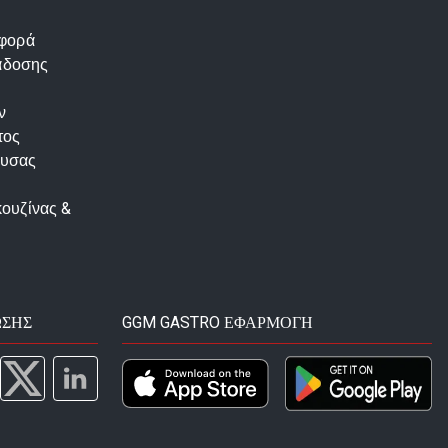
αφορά
άδοσης
ν
τος
ουσας
κουζίνας &
ΩΣΗΣ
GGM GASTRO ΕΦΑΡΜΟΓΉ