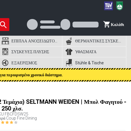
Καλάθι
ΕΠΙΠΛΑ ΑΝΟΞΕΙΔΩΤΟΣ ΧΑΛΥΒΑΣ
ΘΕΡΜΑΝΤΙΚΕΣ ΣΥΣΚΕΥΕΣ
ΣΥΣΚΕΥΕΣ ΠΛΥΣΗΣ
ΥΦΑΣΜΑΤΑ
ΕΞΑΕΡΙΣΜΟΣ
Stühle & Tische
για περιορισμένο χρονικό διάστημα.
2 Τεμάχια) SELTMANN WEIDEN | Μπολ Φαγητού -
 250 χλσ.
KU
FBCFDSW25
ιρά Coup Fine Dining