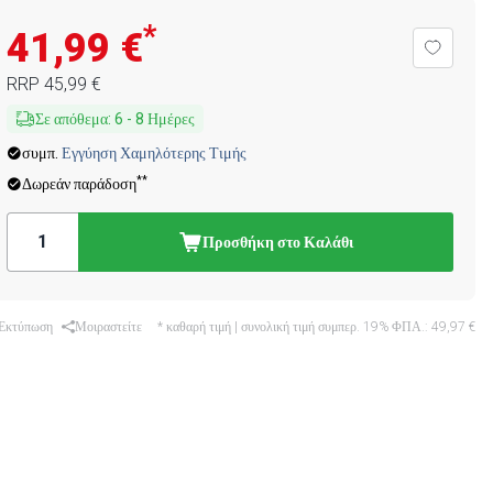
*
41,99 €
RRP
45,99 €
Σε απόθεμα
:
6
-
8
Ημέρες
συμπ.
Εγγύηση Χαμηλότερης Τιμής
**
Δωρεάν παράδοση
Προσθήκη στο Καλάθι
Εκτύπωση
Μοιραστείτε
* καθαρή τιμή | συνολική τιμή συμπερ. 19% ΦΠΑ.:
49,97 €