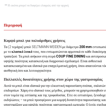
** Η εικόνα μπορεί να διαφέρει ελαφρώς από την αρχική.
Περιγραφή
Κομψά μπολ για πολυάριθμες χρήσεις
Τα (2 τεμάχια) μπολ SELTMANN WEIDEN με διάμετρο
200 mm
εντυπωσι
με το
κλασικό λευκό
τους, που ενσωματώνεται αρμονικά σε κάθε διακόσμη
τραπεζιού. Τα μπολ ανήκουν στη σειρά
COUP FINE DINING
και αντιπροσω
υψηλής ποιότητας κατασκευή και διαχρονικό σχεδιασμό. Είναι ανθεκτικά
κατασκευασμένα και ιδανικά για επαγγελματική χρήση, όπου απαιτούνται τό
αισθητική όσο και λειτουργικότητα.
Πολλαπλές δυνατότητες χρήσης στον χώρο της γαστρονομίας
Αυτά τα μπολ είναι ιδανικά για την ελκυστική παρουσίαση σούπας, σαλατών
επιδορπίων. Χάρη στο ιδανικό τους μέγεθος, μπορούν να χρησιμοποιηθούν ε
στον τομέα της εστίασης και της τροφοδοσίας. Είτε σε εστιατόριο, ξενοδοχε
εκδηλώσεις – τα μπολ προσφέρουν μια κομψή δυνατότητα παρουσίασης και
υποστηρίζουν μια υψηλής ποιότητας γαστρονομική εμπειρία. Ο λιτός σχεδι