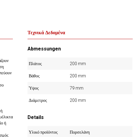
Τεχνικά Δεδομένα
Abmessungen
άζουν
Πλάτος
200 mm
ση
πεύουν
Βάθος
200 mm
σο
Ύψος
79 mm
Διάμετρος
200 mm
 ή
υέλικτα
Details
ίο ή
Υλικό προϊόντος
Πορσελάνη
ασμός