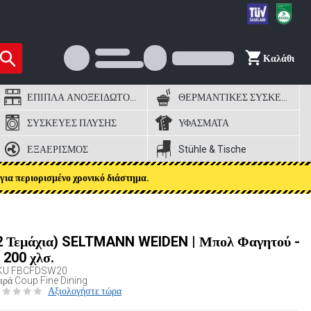
Καλάθι
ΕΠΙΠΛΑ ΑΝΟΞΕΙΔΩΤΟΣ ΧΑΛΥΒΑΣ
ΘΕΡΜΑΝΤΙΚΕΣ ΣΥΣΚΕΥΕΣ
ΣΥΣΚΕΥΕΣ ΠΛΥΣΗΣ
ΥΦΑΣΜΑΤΑ
ΕΞΑΕΡΙΣΜΟΣ
Stühle & Tische
για περιορισμένο χρονικό διάστημα.
2 Τεμάχια) SELTMANN WEIDEN | Μπολ Φαγητού -
 200 χλσ.
KU
FBCFDSW20
ιρά Coup Fine Dining
Αξιολογήστε τώρα