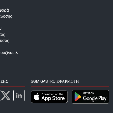
αφορά
άδοσης
ν
τος
ουσας
κουζίνας &
ΩΣΗΣ
GGM GASTRO ΕΦΑΡΜΟΓΉ