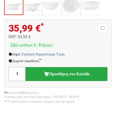
*
35,99 €
RRP
34,99 €
Σε απόθεμα
:
6
-
8
Ημέρες
συμπ.
Εγγύηση Χαμηλότερης Τιμής
**
Δωρεάν παράδοση
Προσθήκη στο Καλάθι
Εκτύπωση
Μοιραστείτε
* καθαρή τιμή | συνολική τιμή συμπερ. 19% ΦΠΑ.:
42,83 €
** Η εικόνα μπορεί να διαφέρει ελαφρώς από την αρχική.