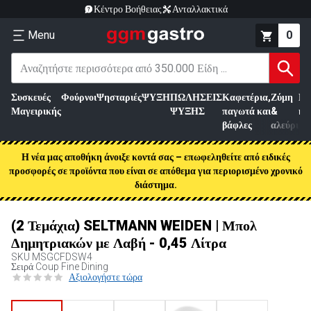
Κέντρο Βοήθειας
Ανταλλακτικά
Menu
0
Συσκευές
Φούρνοι
Ψησταριές
ΨΥΞΗ
ΠΩΛΗΣΕΙΣ
Καφετέρια,
Ζύμη
Επ
Μαγειρικής
ΨΥΞΗΣ
παγωτά και
&
κρ
βάφλες
αλεύρι
Η νέα μας αποθήκη άνοιξε κοντά σας – επωφεληθείτε από ειδικές
προσφορές σε προϊόντα που είναι σε απόθεμα για περιορισμένο χρονικό
διάστημα.
(2 Τεμάχια) SELTMANN WEIDEN | Μπολ
Δημητριακών με Λαβή - 0,45 Λίτρα
SKU
MSGCFDSW4
Σειρά Coup Fine Dining
Αξιολογήστε τώρα