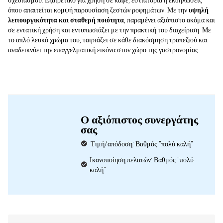
σχεδιασμού. Εξαιρετικό για χρήση σε καφέ, εστιατόρια ή εκδηλώσεις
όπου απαιτείται κομψή παρουσίαση ζεστών ροφημάτων. Με την
υψηλή
λειτουργικότητα και σταθερή ποιότητα
, παραμένει αξιόπιστο ακόμα και
σε εντατική χρήση και εντυπωσιάζει με την πρακτική του διαχείριση. Με
το απλό λευκό χρώμα του, ταιριάζει σε κάθε διακόσμηση τραπεζιού και
αναδεικνύει την επαγγελματική εικόνα στον χώρο της γαστρονομίας.
Ο αξιόπιστος συνεργάτης
σας
Τιμή/απόδοση: Βαθμός "πολύ καλή"
Ικανοποίηση πελατών: Βαθμός "πολύ
καλή"