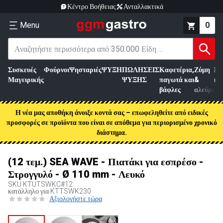
Κέντρο Βοήθειας
Ανταλλακτικά
Menu
0
Συσκευές
Φούρνοι
Ψησταριές
ΨΥΞΗ
ΠΩΛΗΣΕΙΣ
Καφετέρια,
Ζύμη
Επ
Μαγειρικής
ΨΥΞΗΣ
παγωτά και
&
κρ
βάφλες
αλεύρι
Η νέα μας αποθήκη άνοιξε κοντά σας – επωφεληθείτε από ειδικές
προσφορές σε προϊόντα που είναι σε απόθεμα για περιορισμένο χρονικό
διάστημα.
(12 τεμ.) SEA WAVE - Πιατάκι για εσπρέσο -
Στρογγυλό - Ø 110 mm - Λευκό
SKU
KTUTSWKC#12
κατάλληλο για KTTSWK230
Αξιολογήστε τώρα