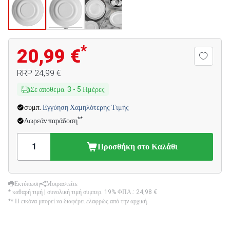
*
20,99 €
RRP
24,99 €
Σε απόθεμα
:
3
-
5
Ημέρες
συμπ.
Εγγύηση Χαμηλότερης Τιμής
**
Δωρεάν παράδοση
Προσθήκη στο Καλάθι
Εκτύπωση
Μοιραστείτε
* καθαρή τιμή | συνολική τιμή συμπερ. 19% ΦΠΑ.:
24,98 €
** Η εικόνα μπορεί να διαφέρει ελαφρώς από την αρχική.