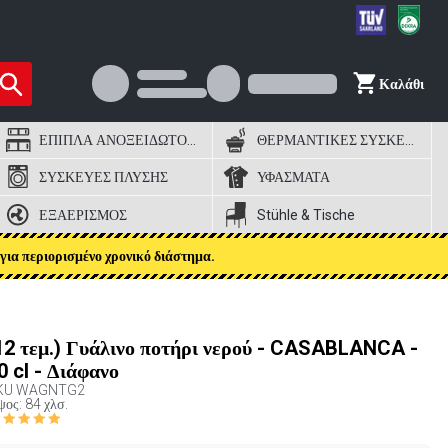
Καλάθι
ΕΠΙΠΛΑ ΑΝΟΞΕΙΔΩΤΟΣ ΧΑΛΥΒΑΣ
ΘΕΡΜΑΝΤΙΚΕΣ ΣΥΣΚΕΥΕΣ
ΣΥΣΚΕΥΕΣ ΠΛΥΣΗΣ
ΥΦΑΣΜΑΤΑ
ΕΞΑΕΡΙΣΜΟΣ
Stühle & Tische
για περιορισμένο χρονικό διάστημα.
12 τεμ.) Γυάλινο ποτήρι νερού - CASABLANCA -
0 cl - Διάφανο
KU
WAGNTG2
ος: 84 χλσ.