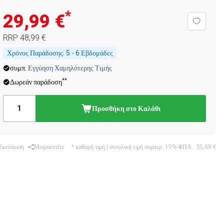
*
29,99 €
RRP
48,99 €
Χρόνος Παράδοσης:
5 - 6 Εβδομάδες
συμπ.
Εγγύηση Χαμηλότερης Τιμής
**
Δωρεάν παράδοση
Προσθήκη στο Καλάθι
Εκτύπωση
Μοιραστείτε
* καθαρή τιμή | συνολική τιμή συμπερ. 19% ΦΠΑ.:
35,69 €