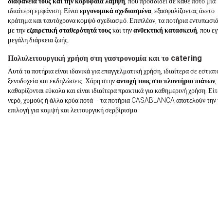
διαφάνειά τους και την κορυφαία λάμψη
, που προσδίδει σε κάθε ποτό μια
ιδιαίτερη εμφάνιση. Είναι
εργονομικά σχεδιασμένα
, εξασφαλίζοντας άνετο
κράτημα και ταυτόχρονα κομψό σχεδιασμό. Επιπλέον, τα ποτήρια εντυπωσι
με την
εξαιρετική σταθερότητά τους
και την
ανθεκτική κατασκευή
, που ε
μεγάλη διάρκεια ζωής.
Πολυλειτουργική χρήση στη γαστρονομία και το catering
Αυτά τα ποτήρια είναι ιδανικά για επαγγελματική χρήση, ιδιαίτερα σε εστιατ
ξενοδοχεία και εκδηλώσεις. Χάρη στην
αντοχή τους στο πλυντήριο πιάτων
,
καθαρίζονται εύκολα και είναι ιδιαίτερα πρακτικά για καθημερινή χρήση. Είτ
νερό, χυμούς ή άλλα κρύα ποτά – τα ποτήρια CASABLANCA αποτελούν την 
επιλογή για κομψή και λειτουργική σερβίρισμα.