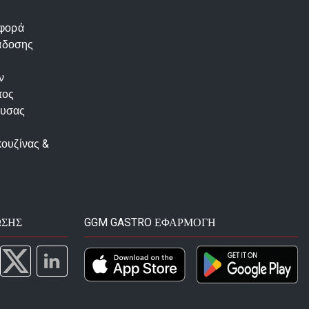
αφορά
άδοσης
ν
τος
ουσας
κουζίνας &
ΩΣΗΣ
GGM GASTRO ΕΦΑΡΜΟΓΉ