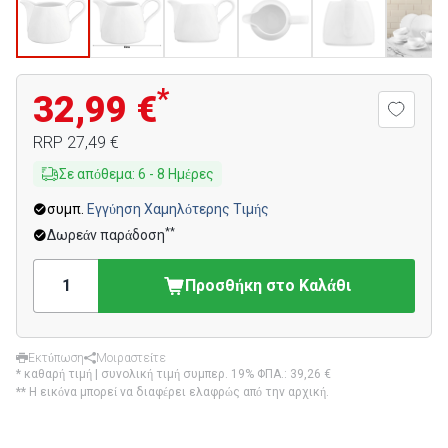
*
32,99 €
RRP
27,49 €
Σε απόθεμα
:
6
-
8
Ημέρες
συμπ.
Εγγύηση Χαμηλότερης Τιμής
**
Δωρεάν παράδοση
Προσθήκη στο Καλάθι
Εκτύπωση
Μοιραστείτε
* καθαρή τιμή | συνολική τιμή συμπερ. 19% ΦΠΑ.:
39,26 €
** Η εικόνα μπορεί να διαφέρει ελαφρώς από την αρχική.