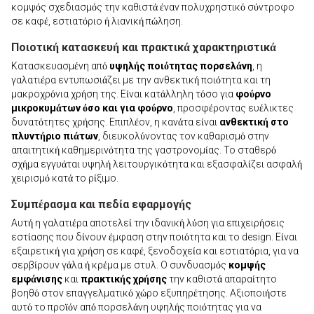
κομψός σχεδιασμός την καθιστά έναν πολυχρηστικό σύντροφο
σε καφέ, εστιατόριο ή λιανική πώληση.
Ποιοτική κατασκευή και πρακτικά χαρακτηριστικά
Κατασκευασμένη από
υψηλής ποιότητας πορσελάνη
, η
γαλατιέρα εντυπωσιάζει με την ανθεκτική ποιότητα και τη
μακροχρόνια χρήση της. Είναι κατάλληλη τόσο για
φούρνο
μικροκυμάτων όσο και για φούρνο
, προσφέροντας ευέλικτες
δυνατότητες χρήσης. Επιπλέον, η κανάτα είναι
ανθεκτική στο
πλυντήριο πιάτων
, διευκολύνοντας τον καθαρισμό στην
απαιτητική καθημερινότητα της γαστρονομίας. Το σταθερό
σχήμα εγγυάται υψηλή λειτουργικότητα και εξασφαλίζει ασφαλή
χειρισμό κατά το ρίξιμο.
Συμπέρασμα και πεδία εφαρμογής
Αυτή η γαλατιέρα αποτελεί την ιδανική λύση για επιχειρήσεις
εστίασης που δίνουν έμφαση στην ποιότητα και το design. Είναι
εξαιρετική για χρήση σε καφέ, ξενοδοχεία και εστιατόρια, για να
σερβίρουν γάλα ή κρέμα με στυλ. Ο συνδυασμός
κομψής
εμφάνισης
και
πρακτικής χρήσης
την καθιστά απαραίτητο
βοηθό στον επαγγελματικό χώρο εξυπηρέτησης. Αξιοποιήστε
αυτό το προϊόν από πορσελάνη υψηλής ποιότητας για να