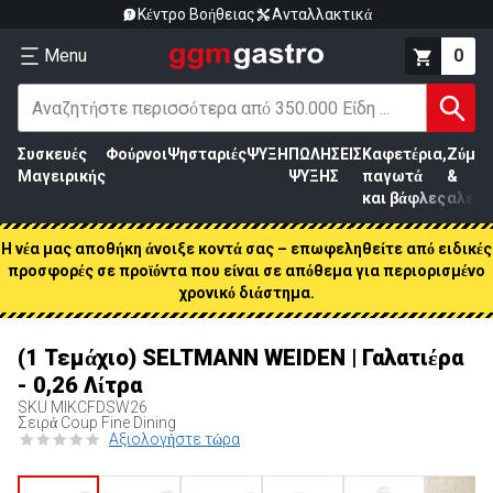
Κέντρο Βοήθειας
Ανταλλακτικά
Menu
0
Συσκευές
Φούρνοι
Ψησταριές
ΨΥΞΗ
ΠΩΛΗΣΕΙΣ
Καφετέρια,
Ζύμη
Μαγειρικής
ΨΥΞΗΣ
παγωτά
&
και βάφλες
αλεύρ
Η νέα μας αποθήκη άνοιξε κοντά σας – επωφεληθείτε από ειδικές
προσφορές σε προϊόντα που είναι σε απόθεμα για περιορισμένο
χρονικό διάστημα.
(1 Τεμάχιο) SELTMANN WEIDEN | Γαλατιέρα
- 0,26 Λίτρα
SKU
MIKCFDSW26
Σειρά Coup Fine Dining
Αξιολογήστε τώρα