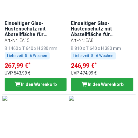
Einseitiger Glas-
Einseitiger Glas-
Hustenschutz mit
Hustenschutz mit
Abstellfläche für
Abstellfläche für
Einbautheken - 1500mm -
Einbautheken - 800mm -
Art.-Nr.
:
EA15
Art.-Nr.
:
EA8
für BA156, WA156, KA156,
für BA86, WA86, KA86,
B 1460 x T 640 x H 380 mm
B 810 x T 640 x H 380 mm
PA156 & EA156
PA86 & EA86
Lieferzeit:
5 - 6 Wochen
Lieferzeit:
5 - 6 Wochen
*
*
267,99 €
246,99 €
UVP
543,99 €
UVP
474,99 €
In den Warenkorb
In den Warenkorb