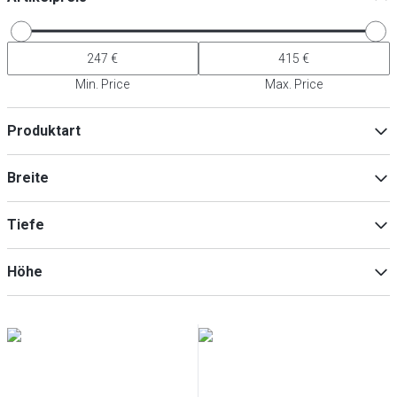
Min. Price
Max. Price
Produktart
Zubehör für Kühlgeräte
(
5
)
Breite
Zubehör für Warmhaltegeräte
(
5
)
Tiefe
Min
Max
Höhe
Min
Max
Min
Max