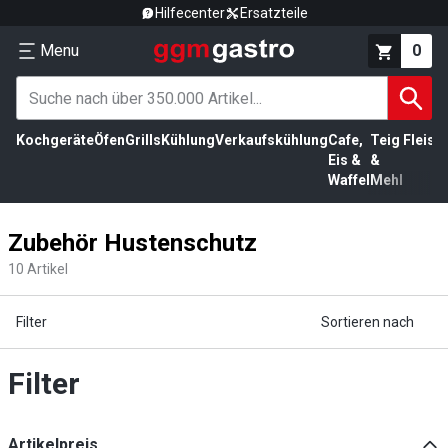
Hilfecenter
Ersatzteile
Menu
0
Kochgeräte
Öfen
Grills
Kühlung
Verkaufskühlung
Cafe,
Teig
Fleisc
Eis &
&
Waffel
Mehl
Zubehör Hustenschutz
10
Artikel
Filter
Sortieren nach
Filter
Artikelpreis