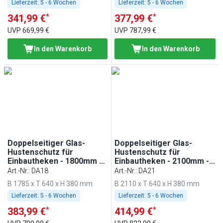
Lieferzeit:
5 - 6 Wochen
Lieferzeit:
5 - 6 Wochen
*
*
341,99 €
377,99 €
UVP
669,99 €
UVP
787,99 €
In den Warenkorb
In den Warenkorb
Doppelseitiger Glas-
Doppelseitiger Glas-
Hustenschutz für
Hustenschutz für
Einbautheken - 1800mm -
Einbautheken - 2100mm -
für BA186, WA186, KA186,
für BA216, WA216, KA216,
Art.-Nr.
:
DA18
Art.-Nr.
:
DA21
PA186 & EA186
PA216 & EA216
B 1785 x T 640 x H 380 mm
B 2110 x T 640 x H 380 mm
Lieferzeit:
5 - 6 Wochen
Lieferzeit:
5 - 6 Wochen
*
*
383,99 €
414,99 €