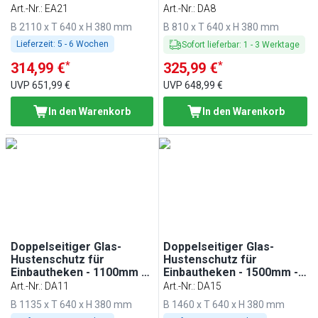
Einbautheken - 2100mm -
für BA86, WA86, KA86,
Art.-Nr.
:
EA21
Art.-Nr.
:
DA8
für BA216, WA216, KA216,
PA86 & EA86
B 2110 x T 640 x H 380 mm
B 810 x T 640 x H 380 mm
PA216 & EA216
Lieferzeit:
5 - 6 Wochen
Sofort lieferbar
:
1
-
3
Werktage
*
*
314,99 €
325,99 €
UVP
651,99 €
UVP
648,99 €
In den Warenkorb
In den Warenkorb
Doppelseitiger Glas-
Doppelseitiger Glas-
Hustenschutz für
Hustenschutz für
Einbautheken - 1100mm -
Einbautheken - 1500mm -
für BA116, WA116, KA116,
für BA156, WA156, KA156,
Art.-Nr.
:
DA11
Art.-Nr.
:
DA15
PA116 & EA116
PA156 & EA156
B 1135 x T 640 x H 380 mm
B 1460 x T 640 x H 380 mm