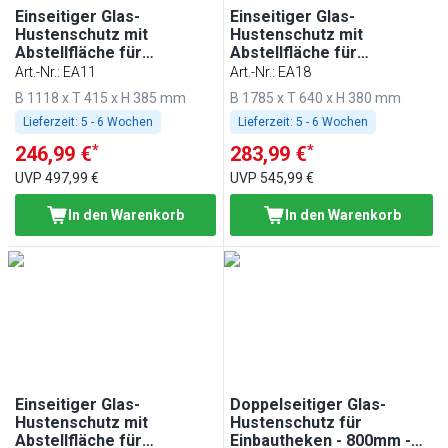
Einseitiger Glas-
Einseitiger Glas-
Hustenschutz mit
Hustenschutz mit
Abstellfläche für
Abstellfläche für
Einbautheken - 1100mm -
Einbautheken - 1800mm -
Art.-Nr.
:
EA11
Art.-Nr.
:
EA18
für BA116, WA116, KA116,
für BA186, WA186, KA186,
B 1118 x T 415 x H 385 mm
B 1785 x T 640 x H 380 mm
PA116 & EA116
PA186 & EA186
Lieferzeit:
5 - 6 Wochen
Lieferzeit:
5 - 6 Wochen
*
*
246,99 €
283,99 €
UVP
497,99 €
UVP
545,99 €
In den Warenkorb
In den Warenkorb
Einseitiger Glas-
Doppelseitiger Glas-
Hustenschutz mit
Hustenschutz für
Abstellfläche für
Einbautheken - 800mm -