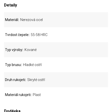
Detaily
Materiál
Nerezová ocel
Tvrdost čepele
55-58 HRC
Typ výroby
Kované
Typ brusu
Hladké ostří
Druh rukojeti
Skryté ostří
Materiál rukojeti
Plast
Dodávka