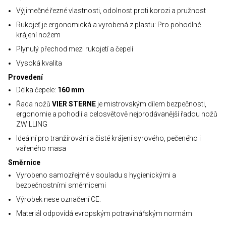
Výjimečné řezné vlastnosti, odolnost proti korozi a pružnost
Rukojeť je ergonomická a vyrobená z plastu: Pro pohodlné
krájení nožem
Plynulý přechod mezi rukojetí a čepelí
Vysoká kvalita
Provedení
Délka čepele:
160 mm
Řada nožů
VIER STERNE
je mistrovským dílem bezpečnosti,
ergonomie a pohodlí a celosvětově nejprodávanější řadou nožů
ZWILLING
Ideální pro tranžírování a čisté krájení syrového, pečeného i
vařeného masa
Směrnice
Vyrobeno samozřejmě v souladu s hygienickými a
bezpečnostními směrnicemi
Výrobek nese označení CE.
Materiál odpovídá evropským potravinářským normám