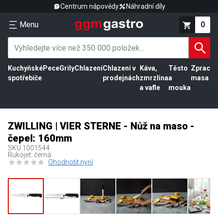
Centrum nápovědy
Náhradní díly
Menu
0
Kuchyňské
Pece
Grily
Chlazení
Chlazení v
Káva,
Těsto
Zpracov
spotřebiče
prodejnách
zmrzlina
a
masa
a vafle
mouka
ZWILLING | VIER STERNE - Nůž na maso -
čepel: 160mm
SKU
1001544
Rukojeť: černá
Ohodnotit nyní