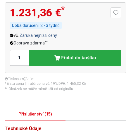
*
1.231,36 €
Doba doručení:
2 - 3 týdnů
vč.
Záruka nejnižší ceny
**
Doprava zdarma
Přidat do košíku
Tisknout
Sdílet
* čistá cena | hrubá cena vč. 19% DPH:
1 465,32 Kč
** Obrázek se může mírně lišit od originálu.
Příslušenství
(
15
)
Technické Údaje