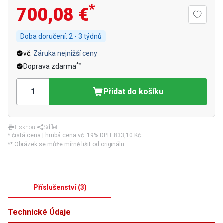
*
700,08 €
Doba doručení:
2 - 3 týdnů
vč.
Záruka nejnižší ceny
**
Doprava zdarma
Přidat do košíku
Tisknout
Sdílet
* čistá cena | hrubá cena vč. 19% DPH:
833,10 Kč
** Obrázek se může mírně lišit od originálu.
Příslušenství
(
3
)
Technické Údaje