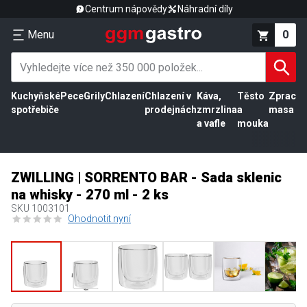
Centrum nápovědy
Náhradní díly
Menu
0
Kuchyňské
Pece
Grily
Chlazení
Chlazení v
Káva,
Těsto
Zpracov
spotřebiče
prodejnách
zmrzlina
a
masa
a vafle
mouka
ZWILLING | SORRENTO BAR - Sada sklenic
na whisky - 270 ml - 2 ks
SKU
1003101
Ohodnotit nyní