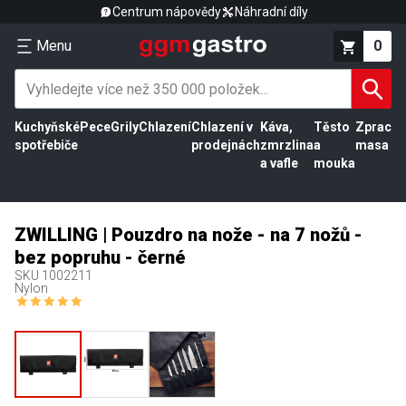
Centrum nápovědy
Náhradní díly
Menu
0
Kuchyňské
Pece
Grily
Chlazení
Chlazení v
Káva,
Těsto
Zpracov
spotřebiče
prodejnách
zmrzlina
a
masa
a vafle
mouka
ZWILLING | Pouzdro na nože - na 7 nožů -
bez popruhu - černé
SKU
1002211
Nylon