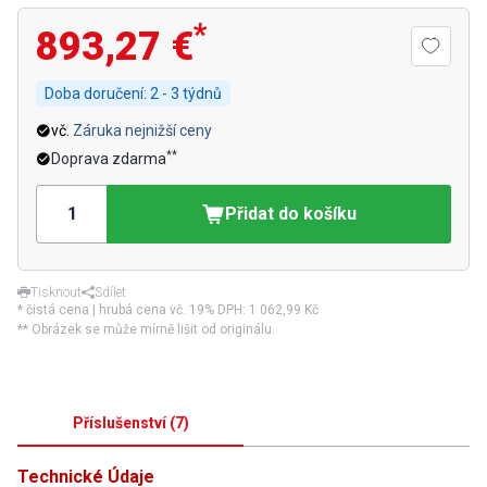
*
893,27 €
Doba doručení:
2 - 3 týdnů
vč.
Záruka nejnižší ceny
**
Doprava zdarma
Přidat do košíku
Tisknout
Sdílet
* čistá cena | hrubá cena vč. 19% DPH:
1 062,99 Kč
** Obrázek se může mírně lišit od originálu.
Příslušenství
(
7
)
Technické Údaje