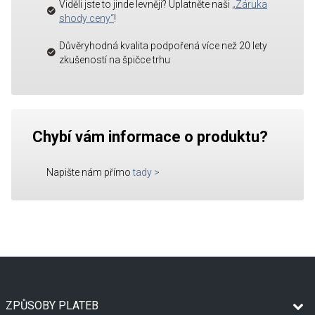
Viděli jste to jinde levněji? Uplatněte naši
„Záruka
shody ceny“
!
Důvěryhodná kvalita podpořená více než 20 lety
zkušeností na špičce trhu
Chybí vám informace o produktu?
Napište nám přímo
tady
>
ZPŮSOBY PLATEB