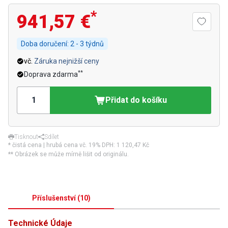
*
941,57 €
Doba doručení:
2 - 3 týdnů
vč.
Záruka nejnižší ceny
**
Doprava zdarma
Přidat do košíku
Tisknout
Sdílet
* čistá cena | hrubá cena vč. 19% DPH:
1 120,47 Kč
** Obrázek se může mírně lišit od originálu.
Příslušenství
(
10
)
Technické Údaje