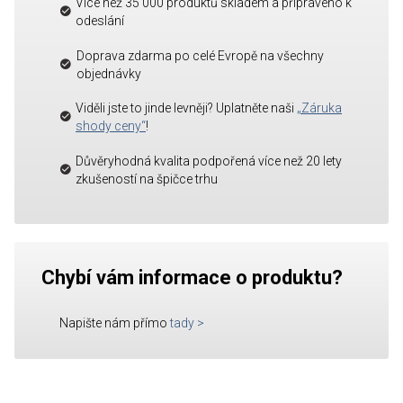
Více než 35 000 produktů skladem a připraveno k
odeslání
Doprava zdarma po celé Evropě na všechny
objednávky
Viděli jste to jinde levněji? Uplatněte naši
„Záruka
shody ceny“
!
Důvěryhodná kvalita podpořená více než 20 lety
zkušeností na špičce trhu
Chybí vám informace o produktu?
Napište nám přímo
tady
>