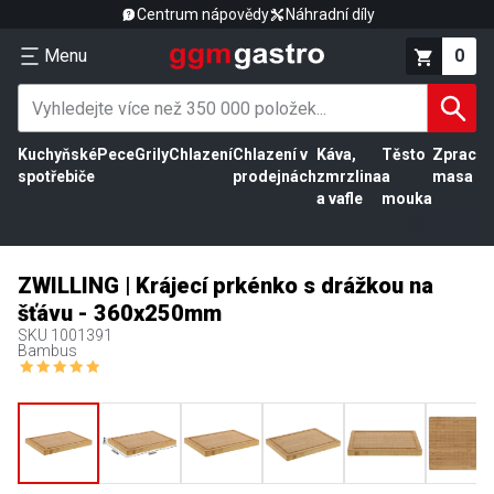
Centrum nápovědy
Náhradní díly
Menu
0
Kuchyňské
Pece
Grily
Chlazení
Chlazení v
Káva,
Těsto
Zpracov
spotřebiče
prodejnách
zmrzlina
a
masa
a vafle
mouka
ZWILLING | Krájecí prkénko s drážkou na
šťávu - 360x250mm
SKU
1001391
Bambus