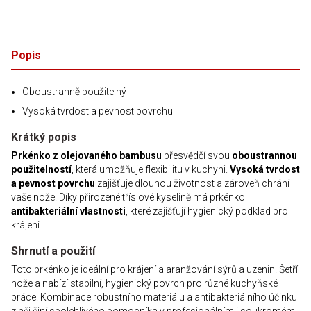
Popis
Oboustranně použitelný
Vysoká tvrdost a pevnost povrchu
Krátký popis
Prkénko z olejovaného bambusu
přesvědčí svou
oboustrannou
použitelností
, která umožňuje flexibilitu v kuchyni.
Vysoká tvrdost
a pevnost povrchu
zajišťuje dlouhou životnost a zároveň chrání
vaše nože. Díky přirozené tříslové kyselině má prkénko
antibakteriální vlastnosti
, které zajišťují hygienický podklad pro
krájení.
Shrnutí a použití
Toto prkénko je ideální pro krájení a aranžování sýrů a uzenin. Šetří
nože a nabízí stabilní, hygienický povrch pro různé kuchyňské
práce. Kombinace robustního materiálu a antibakteriálního účinku