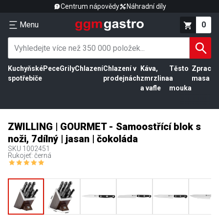
Centrum nápovědy
Náhradní díly
Menu
0
Kuchyňské
Pece
Grily
Chlazení
Chlazení v
Káva,
Těsto
Zpracov
spotřebiče
prodejnách
zmrzlina
a
masa
a vafle
mouka
ZWILLING | GOURMET - Samoostřící blok s
noži, 7dílný | jasan | čokoláda
SKU
1002451
Rukojeť: černá