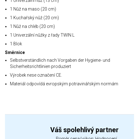
1 Univerzální nůž (13 cm)
1 Nůž na maso (20 cm)
1 Kuchařský nůž (20 cm)
1 Nůž na chléb (20 cm)
1 Univerzální nůžky z řady TWIN L
1 Blok
Směrnice
Selbstverständlich nach Vorgaben der Hygiene- und
Sicherheitsrichtlinien produziert
Výrobek nese označení CE.
Materiál odpovídá evropským potravinářským normám
Váš spolehlivý partner
Poměr cena/výkon: Hodnocení