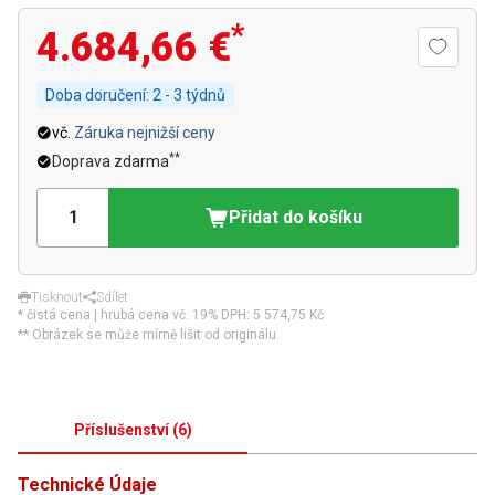
*
4.684,66 €
Doba doručení:
2 - 3 týdnů
vč.
Záruka nejnižší ceny
**
Doprava zdarma
Přidat do košíku
Tisknout
Sdílet
* čistá cena | hrubá cena vč. 19% DPH:
5 574,75 Kč
** Obrázek se může mírně lišit od originálu.
Příslušenství
(
6
)
Technické Údaje