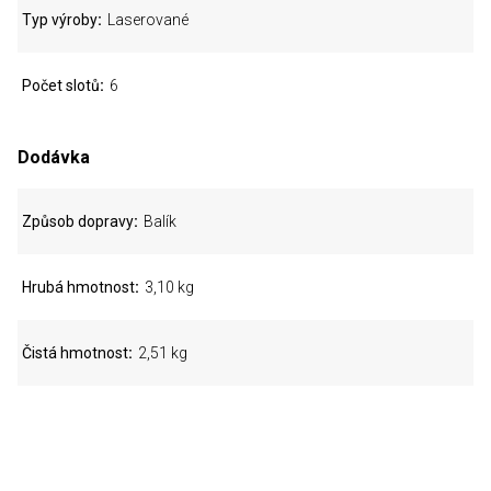
Typ výroby
Laserované
Počet slotů
6
Dodávka
Způsob dopravy
Balík
Hrubá hmotnost
3,10 kg
Čistá hmotnost
2,51 kg