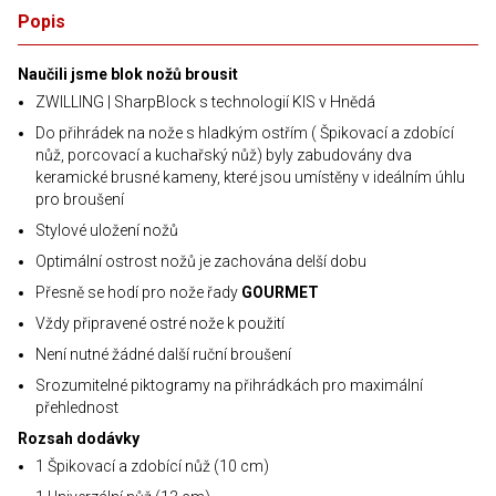
Popis
Naučili jsme blok nožů brousit
ZWILLING | SharpBlock s technologií KIS v Hnědá
Do přihrádek na nože s hladkým ostřím ( Špikovací a zdobící
nůž, porcovací a kuchařský nůž) byly zabudovány dva
keramické brusné kameny, které jsou umístěny v ideálním úhlu
pro broušení
Stylové uložení nožů
Optimální ostrost nožů je zachována delší dobu
Přesně se hodí pro nože řady
GOURMET
Vždy připravené ostré nože k použití
Není nutné žádné další ruční broušení
Srozumitelné piktogramy na přihrádkách pro maximální
přehlednost
Rozsah dodávky
1 Špikovací a zdobící nůž (10 cm)