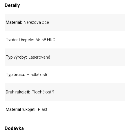
Detaily
Materiál
Nerezová ocel
Tvrdost čepele
55-58 HRC
Typ výroby
Laserované
Typ brusu
Hladké ostří
Druh rukojeti
Ploché ostří
Materiál rukojeti
Plast
Dodávka