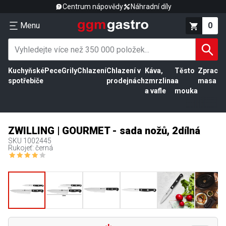
Centrum nápovědy
Náhradní díly
Menu
0
Kuchyňské
Pece
Grily
Chlazení
Chlazení v
Káva,
Těsto
Zpracov
spotřebiče
prodejnách
zmrzlina
a
masa
a vafle
mouka
ZWILLING | GOURMET - sada nožů, 2dílná
SKU
1002445
Rukojeť: černá