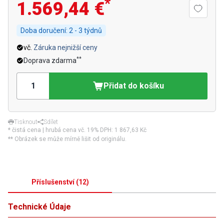
*
1.569,44 €
Doba doručení:
2 - 3 týdnů
vč.
Záruka nejnižší ceny
**
Doprava zdarma
Přidat do košíku
Tisknout
Sdílet
* čistá cena | hrubá cena vč. 19% DPH:
1 867,63 Kč
** Obrázek se může mírně lišit od originálu.
Příslušenství
(
12
)
Technické Údaje