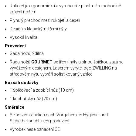
Rukojeť je ergonomická a vyrobená z plastu: Pro pohodlné
krájení nožem
Plynulý přechod mezi rukojetí a čepelí
Design s klasickými třemi nýty
Vysoká kvalita
Provedení
Sada nožů, 2dílná
Řada nožů
GOURMET
se třemi nýty a plnou špičkou zaujme
vyváženým designem. Laserem vyryté logo ZWILLING na
středovém nýtu vytváří sofistikovaný vzhled
Rozsah dodávky
1 Špikovací a zdobící nůž (10 cm)
1 kuchařský nůž (20 cm)
Směrnice
Selbstverständlich nach Vorgaben der Hygiene- und
Sicherheitsrichtlinien produziert
Výrobek nese označení CE.