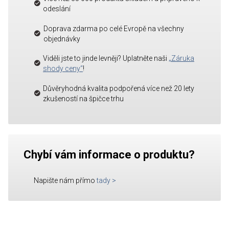
odeslání
Doprava zdarma po celé Evropě na všechny
objednávky
Viděli jste to jinde levněji? Uplatněte naši
„Záruka
shody ceny“
!
Důvěryhodná kvalita podpořená více než 20 lety
zkušeností na špičce trhu
Chybí vám informace o produktu?
Napište nám přímo
tady
>