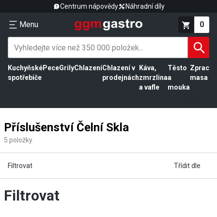
Centrum nápovědy
Náhradní díly
Menu
0
Kuchyňské
Pece
Grily
Chlazení
Chlazení v
Káva,
Těsto
Zpracov
spotřebiče
prodejnách
zmrzlina
a
masa
a vafle
mouka
Příslušenství Čelní Skla
5
položky
Filtrovat
Třídit dle
Filtrovat