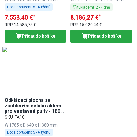
Doba doručení:
5 - 6 týdnů
Skladem!
:
2
-
4
dnů
*
*
7.558,40 €
8.186,27 €
RRP
14.585,75 €
RRP
15.020,44 €
Přidat do košíku
Přidat do košíku
Odkládací plocha se
zaobleným čelním sklem
pro vestavné pulty - 1800
mm - pro BA186, WA186,
SKU
:
FA18
KA186, PA186 a EA186
W 1785 x D 640 x H 380 mm
Doba doručení:
5 - 6 týdnů