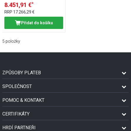
*
8.451,91 €
RRP
17.266,29 €
Přidat do košíku
5
položky
ZPŮSOBY PLATEB
SPOLEČNOST
POMOC & KONTAKT
CERTIFIKÁTY
HRDÍ PARTNEŘI