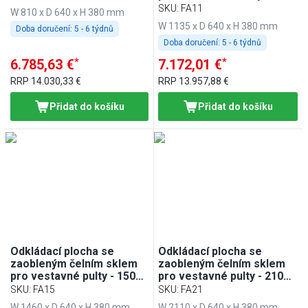
PA86 a EA86
mm - pro BA116, WA116,
SKU
:
FA11
W 810 x D 640 x H 380 mm
KA116, PA116 a EA116
W 1135 x D 640 x H 380 mm
Doba doručení:
5 - 6 týdnů
Doba doručení:
5 - 6 týdnů
*
*
6.785,63 €
7.172,01 €
RRP
14.030,33 €
RRP
13.957,88 €
Přidat do košíku
Přidat do košíku
Odkládací plocha se
Odkládací plocha se
zaobleným čelním sklem
zaobleným čelním sklem
pro vestavné pulty - 1500
pro vestavné pulty - 2100
mm - pro BA156, WA156,
mm - pro BA216, WA216,
SKU
:
FA15
SKU
:
FA21
KA156, PA156 a EA156
KA216, PA216 a EA216
W 1460 x D 640 x H 380 mm
W 2110 x D 640 x H 380 mm