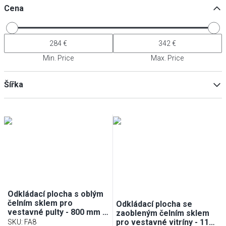
Cena
Min. Price
Max. Price
Šířka
Min
Max
Odkládací plocha s oblým
čelním sklem pro
Odkládací plocha se
vestavné pulty - 800 mm -
zaobleným čelním sklem
pro BA86, WA86, KA86,
pro vestavné vitríny - 1100
SKU
:
FA8