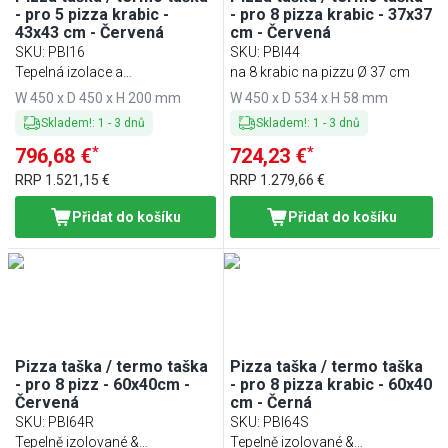
- pro 5 pizza krabic -
- pro 8 pizza krabic - 37x37
43x43 cm - Červená
cm - Červená
SKU
:
PBI16
SKU
:
PBI44
Tepelná izolace a
na 8 krabic na pizzu Ø 37 cm
vodoodpudivosť
W 450 x D 450 x H 200 mm
W 450 x D 534 x H 58 mm
Skladem!
:
1
-
3
dnů
Skladem!
:
1
-
3
dnů
*
*
796,68 €
724,23 €
RRP
1.521,15 €
RRP
1.279,66 €
Přidat do košíku
Přidat do košíku
Pizza taška / termo taška
Pizza taška / termo taška
- pro 8 pizz - 60x40cm -
- pro 8 pizza krabic - 60x40
Červená
cm - Černá
SKU
:
PBI64R
SKU
:
PBI64S
Tepelně izolované &
Tepelně izolované &