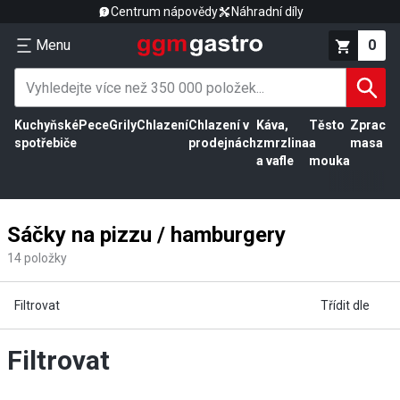
Centrum nápovědy
Náhradní díly
Menu
0
Kuchyňské
Pece
Grily
Chlazení
Chlazení v
Káva,
Těsto
Zpracov
spotřebiče
prodejnách
zmrzlina
a
masa
a vafle
mouka
Sáčky na pizzu / hamburgery
14
položky
Filtrovat
Třídit dle
Filtrovat