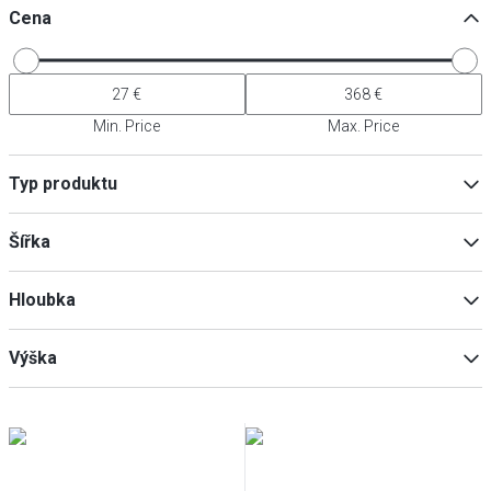
Cena
Min. Price
Max. Price
Typ produktu
Pizza tašky
(
12
)
Šířka
Přepravní tašky
(
2
)
Hloubka
Min
Max
Výška
Min
Max
Min
Max