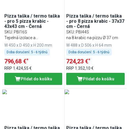
Pizza taška / termo taška
Pizza taška / termo taška
- pro 5 pizza krabic -
- pro 8 pizza krabic - 37x37
43x43 cm - Černá
cm - Černá
SKU
:
PBI16S
SKU
:
PBI44S
Tepelná izolace a
na 8 krabic na pizzu Ø 37 cm
vodoodpudivosť
W 450 x D 450 x H 200 mm
W 488 x D 506 x H 64 mm
Doba doručení:
5 - 6 týdnů
Doba doručení:
5 - 6 týdnů
*
*
796,68 €
724,23 €
RRP
1.424,55 €
RRP
1.352,10 €
Přidat do košíku
Přidat do košíku
Pizza taška / termo taška
Pizza taška / termo taška