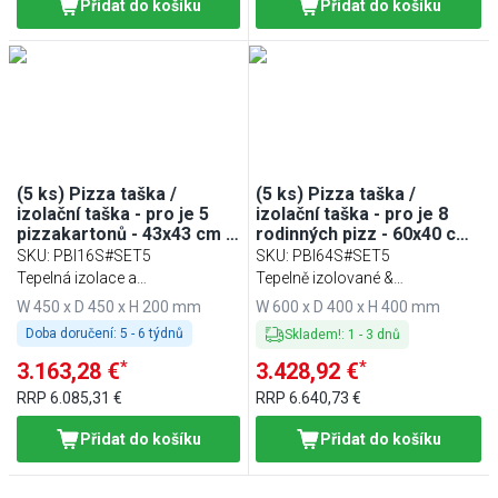
Přidat do košíku
Přidat do košíku
(5 ks) Pizza taška /
(5 ks) Pizza taška /
izolační taška - pro je 5
izolační taška - pro je 8
pizzakartonů - 43x43 cm -
rodinných pizz - 60x40 cm
černá
- černá
SKU
:
PBI16S#SET5
SKU
:
PBI64S#SET5
Tepelná izolace a
Tepelně izolované &
vodoodpudivosť
vodoodpudivé
W 450 x D 450 x H 200 mm
W 600 x D 400 x H 400 mm
Doba doručení:
5 - 6 týdnů
Skladem!
:
1
-
3
dnů
*
*
3.163,28 €
3.428,92 €
RRP
6.085,31 €
RRP
6.640,73 €
Přidat do košíku
Přidat do košíku