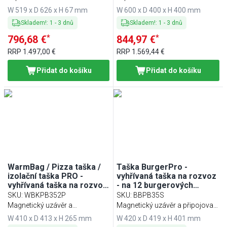
vodoodpudivé
vodoodpudivé
W 519 x D 626 x H 67 mm
W 600 x D 400 x H 400 mm
Skladem!
:
1
-
3
dnů
Skladem!
:
1
-
3
dnů
*
*
796,68 €
844,97 €
RRP
1.497,00 €
RRP
1.569,44 €
Přidat do košíku
Přidat do košíku
WarmBag / Pizza taška /
Taška BurgerPro -
izolační taška PRO -
vyhřívaná taška na rozvoz
vyhřívaná taška na rozvoz
- na 12 burgerových
- pro 4 pizzakartonů -
krabiček (max 35x35 cm) -
SKU
:
WBKPB352P
SKU
:
BBPB35S
35x35 cm - červená
64 W - černá
Magnetický uzávěr a
Magnetický uzávěr a připojovací
připojovací kabel
kabel
W 410 x D 413 x H 265 mm
W 420 x D 419 x H 401 mm