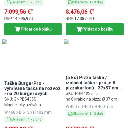
Skladem!
:
1
-
3
dnů
Skladem!
:
1
-
3
dnů
*
*
7.099,56 €
8.476,06 €
RRP
14.295,97 €
RRP
17.387,04 €
Přidat do košíku
Přidat do košíku
(5 ks) Pizza taška /
izolační taška - pro je 8
Taška BurgerPro -
pizzakartonů - 37x37 cm -
vyhřívaná taška na rozvoz
červená
- na 20 burgerových
SKU
:
PBI44#SET5
krabiček (max 54x34 cm) -
SKU
:
GNPB5435S
na 8 krabic na pizzu Ø 37 cm
70 W - černá
Magnetický uzávěr a
W 400 x D 400 x H 400 mm
připojovací kabel
W 468 x D 613 x H 402 mm
Skladem!
:
1
-
3
dnů
Skladem!
:
1
-
3
dnů
*
*