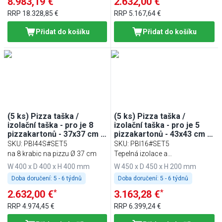
8.983,19 €
2.632,00 €
RRP
18.328,85 €
RRP
5.167,64 €
Přidat do košíku
Přidat do košíku
(5 ks) Pizza taška /
(5 ks) Pizza taška /
izolační taška - pro je 8
izolační taška - pro je 5
pizzakartonů - 37x37 cm -
pizzakartonů - 43x43 cm -
černá
červená
SKU
:
PBI44S#SET5
SKU
:
PBI16#SET5
na 8 krabic na pizzu Ø 37 cm
Tepelná izolace a
vodoodpudivosť
W 400 x D 400 x H 400 mm
W 450 x D 450 x H 200 mm
Doba doručení:
5 - 6 týdnů
Doba doručení:
5 - 6 týdnů
*
*
2.632,00 €
3.163,28 €
RRP
4.974,45 €
RRP
6.399,24 €