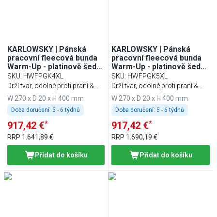
KARLOWSKY | Pánská
KARLOWSKY | Pánská
pracovní fleecová bunda
pracovní fleecová bunda
Warm-Up - platinově šedá
Warm-Up - platinově šedá
- velikost: 4XL
- velikost: 5XL
SKU
:
HWFPGK4XL
SKU
:
HWFPGK5XL
Drží tvar, odolné proti praní &
Drží tvar, odolné proti praní &
udržitelné
udržitelné
W 270 x D 20 x H 400 mm
W 270 x D 20 x H 400 mm
Doba doručení:
5 - 6 týdnů
Doba doručení:
5 - 6 týdnů
*
*
917,42 €
917,42 €
RRP
1.641,89 €
RRP
1.690,19 €
Přidat do košíku
Přidat do košíku