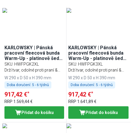
KARLOWSKY | Pánská
KARLOWSKY | Pánská
pracovní fleecová bunda
pracovní fleecová bunda
Warm-Up - platinově šedá
Warm-Up - platinově šedá
- velikost: XXL
- velikost: 3XL
SKU
:
HWFPGK2XL
SKU
:
HWFPGK3XL
Drží tvar, odolné proti praní &
Drží tvar, odolné proti praní &
udržitelné
udržitelné
W 290 x D 50 x H 390 mm
W 290 x D 50 x H 390 mm
Doba doručení:
5 - 6 týdnů
Doba doručení:
5 - 6 týdnů
*
*
917,42 €
917,42 €
RRP
1.569,44 €
RRP
1.641,89 €
Přidat do košíku
Přidat do košíku