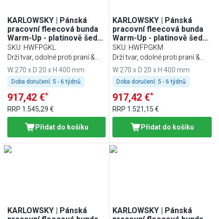
KARLOWSKY | Pánská
KARLOWSKY | Pánská
pracovní fleecová bunda
pracovní fleecová bunda
Warm-Up - platinově šedá
Warm-Up - platinově šedá
- velikost: L
- velikost: M
SKU
:
HWFPGKL
SKU
:
HWFPGKM
Drží tvar, odolné proti praní &
Drží tvar, odolné proti praní &
udržitelné
udržitelné
W 270 x D 20 x H 400 mm
W 270 x D 20 x H 400 mm
Doba doručení:
5 - 6 týdnů
Doba doručení:
5 - 6 týdnů
*
*
917,42 €
917,42 €
RRP
1.545,29 €
RRP
1.521,15 €
Přidat do košíku
Přidat do košíku
KARLOWSKY | Pánská
KARLOWSKY | Pánská