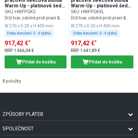
pracovní fleecová bunda
pracovní fleecová bunda
Warm-Up - platinově šedá
Warm-Up - platinově šedá
- velikost: S
- velikost: XL
SKU
:
HWFPGKS
SKU
:
HWFPGKXL
Drží tvar, odolné proti praní &
Drží tvar, odolné proti praní &
udržitelné
udržitelné
W 270 x D 20 x H 400 mm
W 270 x D 20 x H 400 mm
Doba doručení:
5 - 6 týdnů
Doba doručení:
5 - 6 týdnů
*
*
917,42 €
917,42 €
RRP
1.666,04 €
RRP
1.641,89 €
Přidat do košíku
Přidat do košíku
8
položky
ZPŮSOBY PLATEB
SPOLEČNOST