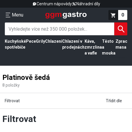
Centrum nápovědy
Náhradní díly
Menu
0
Kuchyňské
Pece
Grily
Chlazení
Chlazení v
Káva,
Těsto
Zpracov
spotřebiče
prodejnách
zmrzlina
a
masa
a vafle
mouka
Platinově šedá
8
položky
Filtrovat
Třídit dle
Filtrovat