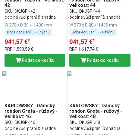
42
velikost: 44
SKU
:
DKJGPK42
SKU
:
DKJGPK44
odolné vůči praní & snadná
odolné vůči praní & snadná
údržba
údržba
W 270 x D 20 x H 400 mm
W 270 x D 20 x H 400 mm
Doba doručení:
5 - 6 týdnů
Doba doručení:
5 - 6 týdnů
*
*
941,57 €
941,57 €
RRP
1.593,59 €
RRP
1.617,74 €
Přidat do košíku
Přidat do košíku
KARLOWSKY | Dámský
KARLOWSKY | Dámský
rondon Greta - růžový -
rondon Greta - růžový -
velikost: 46
velikost: 48
SKU
:
DKJGPK46
SKU
:
DKJGPK48
odolné vůči praní & snadná
odolné vůči praní & snadná
údržba
údržba