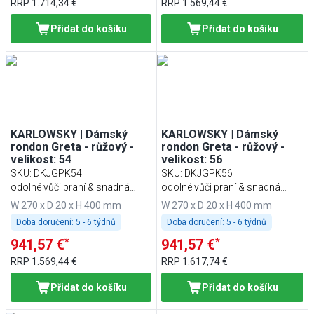
RRP
1.714,34 €
RRP
1.569,44 €
Přidat do košíku
Přidat do košíku
KARLOWSKY | Dámský
KARLOWSKY | Dámský
rondon Greta - růžový -
rondon Greta - růžový -
velikost: 54
velikost: 56
SKU
:
DKJGPK54
SKU
:
DKJGPK56
odolné vůči praní & snadná
odolné vůči praní & snadná
údržba
údržba
W 270 x D 20 x H 400 mm
W 270 x D 20 x H 400 mm
Doba doručení:
5 - 6 týdnů
Doba doručení:
5 - 6 týdnů
*
*
941,57 €
941,57 €
RRP
1.569,44 €
RRP
1.617,74 €
Přidat do košíku
Přidat do košíku