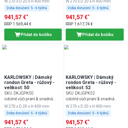
W 270 x D 20 x H 400 mm
W 270 x D 20 x H 400 mm
Doba doručení:
5 - 6 týdnů
Doba doručení:
5 - 6 týdnů
*
*
941,57 €
941,57 €
RRP
1.569,44 €
RRP
1.617,74 €
Přidat do košíku
Přidat do košíku
KARLOWSKY | Dámský
KARLOWSKY | Dámský
rondon Greta - růžový -
rondon Greta - růžový -
velikost: 50
velikost: 52
SKU
:
DKJGPK50
SKU
:
DKJGPK52
odolné vůči praní & snadná
odolné vůči praní & snadná
údržba
údržba
W 270 x D 20 x H 400 mm
W 270 x D 20 x H 400 mm
Doba doručení:
5 - 6 týdnů
Doba doručení:
5 - 6 týdnů
*
*
941,57 €
941,57 €