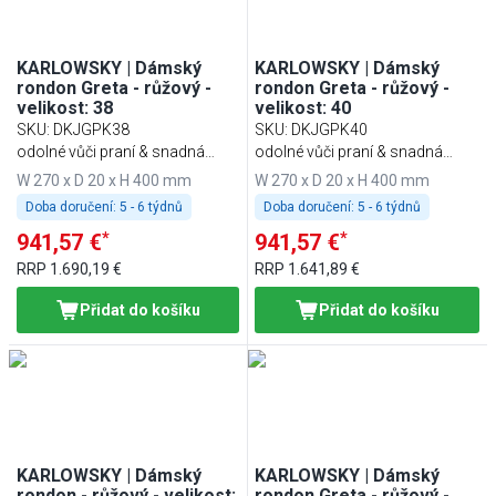
KARLOWSKY | Dámský
KARLOWSKY | Dámský
rondon Greta - růžový -
rondon Greta - růžový -
velikost: 38
velikost: 40
SKU
:
DKJGPK38
SKU
:
DKJGPK40
odolné vůči praní & snadná
odolné vůči praní & snadná
údržba
údržba
W 270 x D 20 x H 400 mm
W 270 x D 20 x H 400 mm
Doba doručení:
5 - 6 týdnů
Doba doručení:
5 - 6 týdnů
*
*
941,57 €
941,57 €
RRP
1.690,19 €
RRP
1.641,89 €
Přidat do košíku
Přidat do košíku
KARLOWSKY | Dámský
KARLOWSKY | Dámský
rondon - růžový - velikost:
rondon Greta - růžový -