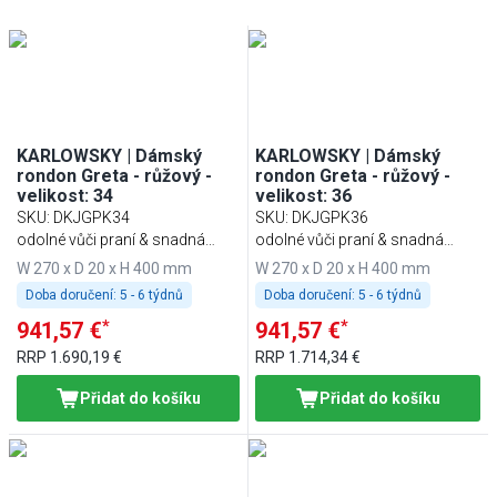
KARLOWSKY | Dámský
KARLOWSKY | Dámský
rondon Greta - růžový -
rondon Greta - růžový -
velikost: 34
velikost: 36
SKU
:
DKJGPK34
SKU
:
DKJGPK36
odolné vůči praní & snadná
odolné vůči praní & snadná
údržba
údržba
W 270 x D 20 x H 400 mm
W 270 x D 20 x H 400 mm
Doba doručení:
5 - 6 týdnů
Doba doručení:
5 - 6 týdnů
*
*
941,57 €
941,57 €
RRP
1.690,19 €
RRP
1.714,34 €
Přidat do košíku
Přidat do košíku