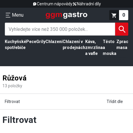
Centrum nápovědy
Náhradní díly
Menu
0
Kuchyňské
Pece
Grily
Chlazení
Chlazení v
Káva,
Těsto
Zpracov
spotřebiče
prodejnách
zmrzlina
a
masa
a vafle
mouka
Růžová
13
položky
Filtrovat
Třídit dle
Filtrovat