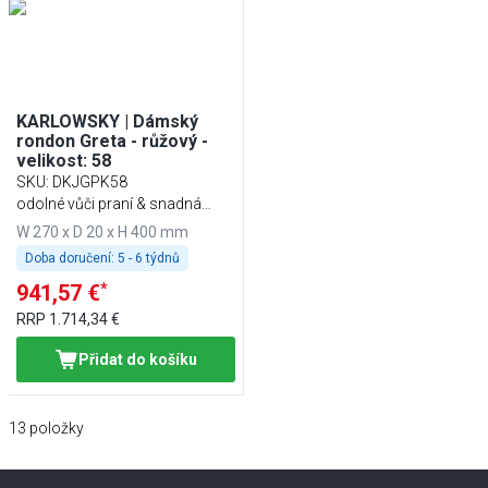
KARLOWSKY | Dámský
rondon Greta - růžový -
velikost: 58
SKU
:
DKJGPK58
odolné vůči praní & snadná
údržba
W 270 x D 20 x H 400 mm
Doba doručení:
5 - 6 týdnů
*
941,57 €
RRP
1.714,34 €
Přidat do košíku
13
položky