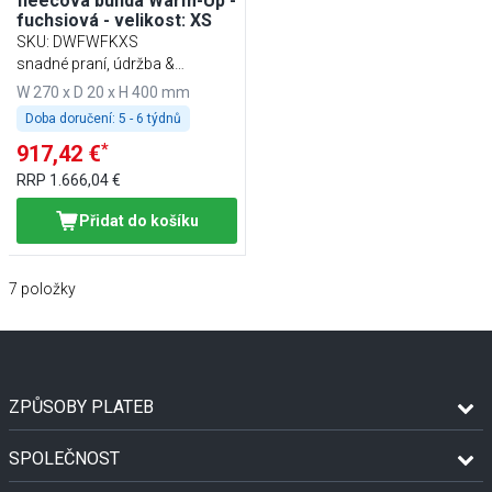
fleecová bunda Warm-Up -
fuchsiová - velikost: XS
SKU
:
DWFWFKXS
snadné praní, údržba &
udržitelnost
W 270 x D 20 x H 400 mm
Doba doručení:
5 - 6 týdnů
*
917,42 €
RRP
1.666,04 €
Přidat do košíku
7
položky
ZPŮSOBY PLATEB
SPOLEČNOST