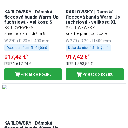
KARLOWSKY | Dámská
KARLOWSKY | Dámská
fleecová bunda Warm-Up -
fleecová bunda Warm-Up -
fuchsiová - velikost: S
fuchsiová - velikost: XL
SKU
:
DWFWFKS
SKU
:
DWFWFKXL
snadné praní, údržba &
snadné praní, údržba &
udržitelnost
udržitelnost
W 270 x D 20 x H 400 mm
W 270 x D 20 x H 400 mm
Doba doručení:
5 - 6 týdnů
Doba doručení:
5 - 6 týdnů
*
*
917,42 €
917,42 €
RRP
1.617,74 €
RRP
1.593,59 €
Přidat do košíku
Přidat do košíku
KARLOWSKY | Dámská