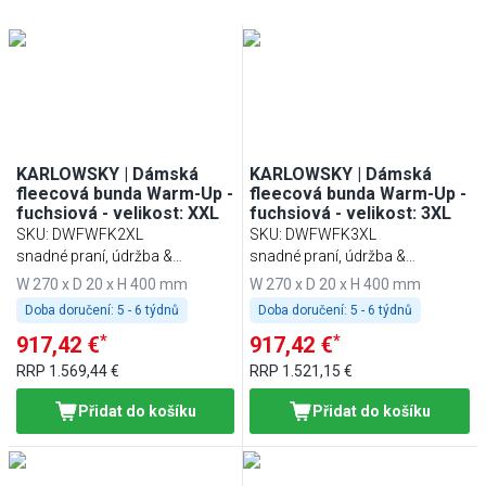
KARLOWSKY | Dámská
KARLOWSKY | Dámská
fleecová bunda Warm-Up -
fleecová bunda Warm-Up -
fuchsiová - velikost: XXL
fuchsiová - velikost: 3XL
SKU
:
DWFWFK2XL
SKU
:
DWFWFK3XL
snadné praní, údržba &
snadné praní, údržba &
udržitelnost
udržitelnost
W 270 x D 20 x H 400 mm
W 270 x D 20 x H 400 mm
Doba doručení:
5 - 6 týdnů
Doba doručení:
5 - 6 týdnů
*
*
917,42 €
917,42 €
RRP
1.569,44 €
RRP
1.521,15 €
Přidat do košíku
Přidat do košíku