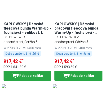
KARLOWSKY | Dámská
KARLOWSKY | Dámská
fleecová bunda Warm-Up -
pracovní fleecová bunda
fuchsiová - velikost: L
Warm-Up - fuchsiová -
velikost: M
SKU
:
DWFWFKL
SKU
:
DWFWFKM
snadné praní, údržba &
snadné praní, údržba &
udržitelnost
udržitelnost
W 270 x D 20 x H 400 mm
W 270 x D 20 x H 400 mm
Doba doručení:
5 - 6 týdnů
Doba doručení:
5 - 6 týdnů
*
*
917,42 €
917,42 €
RRP
1.641,89 €
RRP
1.593,59 €
Přidat do košíku
Přidat do košíku