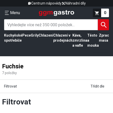
Centrum nápovědy
Náhradní díly
Menu
0
Kuchyňské
Pece
Grily
Chlazení
Chlazení v
Káva,
Těsto
Zpracov
spotřebiče
prodejnách
zmrzlina
a
masa
a vafle
mouka
Fuchsie
7
položky
Filtrovat
Třídit dle
Filtrovat