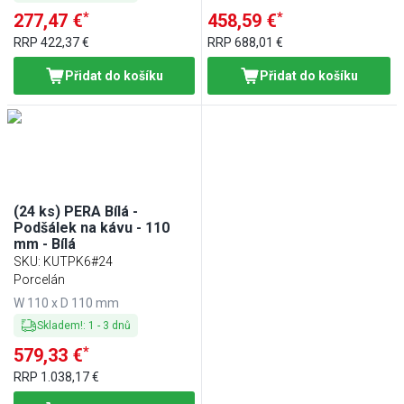
*
*
277,47 €
458,59 €
RRP
422,37 €
RRP
688,01 €
Přidat do košíku
Přidat do košíku
(24 ks) PERA Bílá -
Podšálek na kávu - 110
mm - Bílá
SKU
:
KUTPK6#24
Porcelán
W 110 x D 110 mm
Skladem!
:
1
-
3
dnů
*
579,33 €
RRP
1.038,17 €