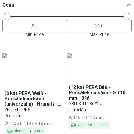
Cena
Min. Price
Max. Price
(12 ks) PERA Bílá -
Podšálek na kávu - Ø 110
(6 ks) PERA Weiß -
mm - Bílá
Podšálek na kávu
(univerzální) - Hranatý -
SKU
:
KUTPK6#12
110x110 mm - Bílá
SKU
:
KUTPK6
Porcelán
Porcelán
W 110 x D 110 mm
W 110 x D 110 x H 15 mm
Skladem!
:
1
-
3
dnů
Skladem!
:
1
-
3
dnů