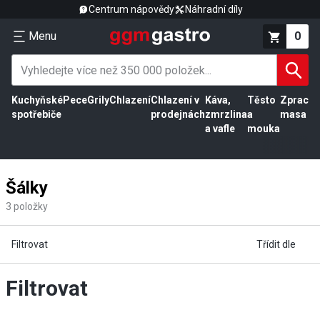
Centrum nápovědy
Náhradní díly
Menu
0
Kuchyňské
Pece
Grily
Chlazení
Chlazení v
Káva,
Těsto
Zpracov
spotřebiče
prodejnách
zmrzlina
a
masa
a vafle
mouka
Šálky
3
položky
Filtrovat
Třídit dle
Filtrovat