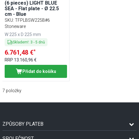
(6 pieces) LIGHT BLUE
SEA - Flat plate - Ø 22.5
cm - Blue
SKU
:
TFPLBSW225B#6
Stoneware
W 225 x D 225 mm
Skladem!
:
3
-
5
dnů
*
6.761,48 €
RRP
13.160,96 €
Přidat do košíku
7
položky
ZPŮSOBY PLATEB
SPOLEČNOST