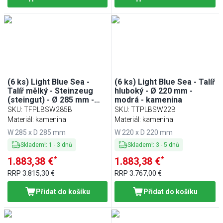
(6 ks) Light Blue Sea -
(6 ks) Light Blue Sea - Talíř
Talíř mělký - Steinzeug
hluboký - Ø 220 mm -
(steingut) - Ø 285 mm -
modrá - kamenina
modrá
SKU
:
TFPLBSW285B
SKU
:
TTPLBSW22B
Materiál: kamenina
Materiál: kamenina
W 285 x D 285 mm
W 220 x D 220 mm
Skladem!
:
1
-
3
dnů
Skladem!
:
3
-
5
dnů
*
*
1.883,38 €
1.883,38 €
RRP
3.815,30 €
RRP
3.767,00 €
Přidat do košíku
Přidat do košíku