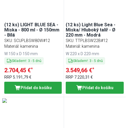
(12 ks) LIGHT BLUE SEA -
(12 ks) Light Blue Sea -
Miska - 800 ml - Ø 150mm
Miska/ Hluboký talíř - Ø
- Bílá
220 mm - Modrá
SKU
:
SCUPLBSW80W#12
SKU
:
TTPLBSW22B#12
Materiál: kamenina
Materiál: kamenina
W 150 x D 150 mm
W 220 x D 220 mm
Skladem!
:
3
-
5
dnů
Skladem!
:
3
-
5
dnů
*
*
2.704,45 €
3.549,66 €
RRP
5.191,79 €
RRP
7.220,31 €
Přidat do košíku
Přidat do košíku