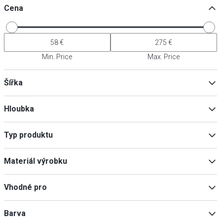
Cena
Min. Price
Max. Price
Šířka
Hloubka
Min
Max
Typ produktu
Talíř
(
5
)
Min
Max
Materiál výrobku
Misky
(
2
)
Keramika
(
6
)
Vhodné pro
Myčka nádobí
(
6
)
Barva
Mikrovlnná trouba
(
6
)