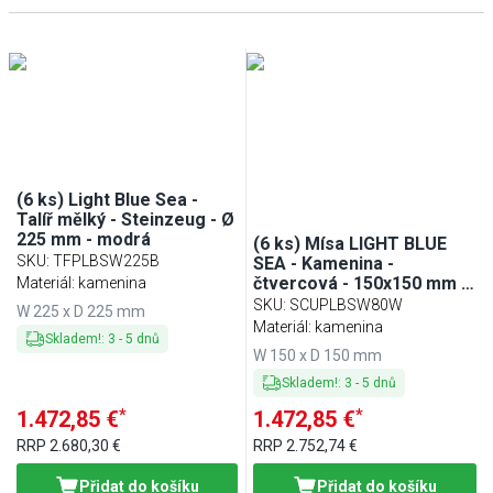
Trouba
(
6
)
Modrá
(
5
)
Bílá
(
2
)
(6 ks) Light Blue Sea -
Talíř mělký - Steinzeug - Ø
225 mm - modrá
(6 ks) Mísa LIGHT BLUE
SKU
:
TFPLBSW225B
SEA - Kamenina -
čtvercová - 150x150 mm -
Materiál: kamenina
stohovatelná | vhodná do
SKU
:
SCUPLBSW80W
W 225 x D 225 mm
myčky | vhodná do
Materiál: kamenina
Skladem!
:
3
-
5
dnů
mikrovlnky - modrá
W 150 x D 150 mm
Skladem!
:
3
-
5
dnů
*
*
1.472,85 €
1.472,85 €
RRP
2.680,30 €
RRP
2.752,74 €
Přidat do košíku
Přidat do košíku