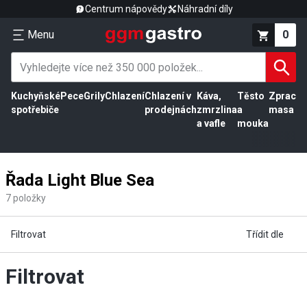
Centrum nápovědy
Náhradní díly
Menu
0
Kuchyňské
Pece
Grily
Chlazení
Chlazení v
Káva,
Těsto
Zpracov
spotřebiče
prodejnách
zmrzlina
a
masa
a vafle
mouka
Řada Light Blue Sea
7
položky
Filtrovat
Třídit dle
Filtrovat