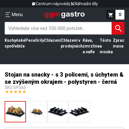
Centrum nápovědy
Náhradní díly
Menu
0
Kuchyňské
Pece
Grily
Chlazení
Chlazení v
Káva,
Těsto
Zpracov
spotřebiče
prodejnách
zmrzlina
a
masa
a vafle
mouka
Stojan na snacky - s 3 policemi, s úchytem &
se zvýšeným okrajem - polystyren - černá
SKU
SPSA3