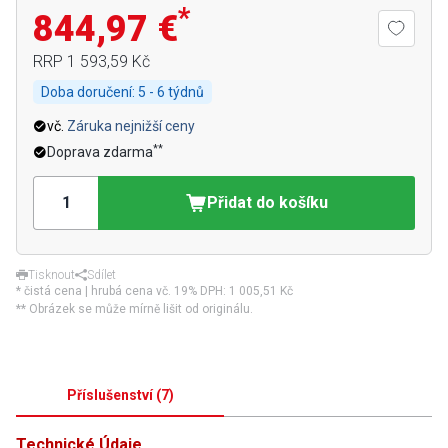
*
844,97 €
RRP
1 593,59 Kč
Doba doručení:
5 - 6 týdnů
vč.
Záruka nejnižší ceny
**
Doprava zdarma
Přidat do košíku
Tisknout
Sdílet
* čistá cena | hrubá cena vč. 19% DPH:
1 005,51 Kč
** Obrázek se může mírně lišit od originálu.
Příslušenství
(
7
)
Technické Údaje