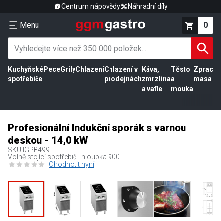
Centrum nápovědy
Náhradní díly
Menu
0
Kuchyňské
Pece
Grily
Chlazení
Chlazení v
Káva,
Těsto
Zpracov
spotřebiče
prodejnách
zmrzlina
a
masa
a vafle
mouka
Profesionální Indukční sporák s varnou
deskou - 14,0 kW
SKU
IGPB499
Volně stojící spotřebič - hloubka 900
Ohodnotit nyní