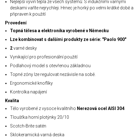
Nejlepší vývin tepla ze všech systémů: S indukčními varnými
deskami vaříte nejrychleji. Hrnec je horký po velmi krátké době a
připraven k použití
Provedení
Topná tělesa a elektronika vyrobené v Německu
Lze kombinovat s dalšími produkty ze série: "Paolo 900"
2
varné desky
Vynikající pro profesionální použití
Podlahový model s otevřenou základnou
Topné zóny lze regulovat nezávisle na sobě.
Ergonomické knoflíky
Kontrolka napájení
Kvalita
Tělo vyrobené z vysoce kvalitního
Nerezová ocel AISI 304
Tloušťka horní plotýnky 20/10
Scotch-Brite satén
Sklokeramická varná deska