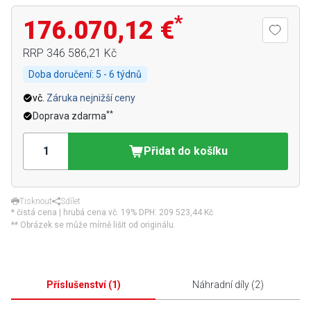
*
176.070,12 €
RRP
346 586,21 Kč
Doba doručení:
5 - 6 týdnů
vč.
Záruka nejnižší ceny
**
Doprava zdarma
Přidat do košíku
Tisknout
Sdílet
* čistá cena | hrubá cena vč. 19% DPH:
209 523,44 Kč
** Obrázek se může mírně lišit od originálu.
Příslušenství
(
1
)
Náhradní díly
(
2
)