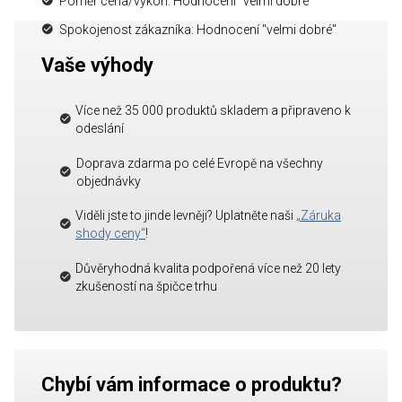
Poměr cena/výkon: Hodnocení "velmi dobré"
Spokojenost zákazníka: Hodnocení "velmi dobré"
Vaše výhody
Více než 35 000 produktů skladem a připraveno k
odeslání
Doprava zdarma po celé Evropě na všechny
objednávky
Viděli jste to jinde levněji? Uplatněte naši
„Záruka
shody ceny“
!
Důvěryhodná kvalita podpořená více než 20 lety
zkušeností na špičce trhu
Chybí vám informace o produktu?