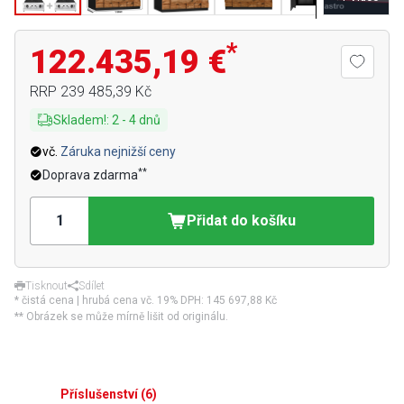
*
122.435,19 €
RRP
239 485,39 Kč
Skladem!
:
2
-
4
dnů
vč.
Záruka nejnižší ceny
**
Doprava zdarma
Přidat do košíku
Tisknout
Sdílet
* čistá cena | hrubá cena vč. 19% DPH:
145 697,88 Kč
** Obrázek se může mírně lišit od originálu.
Příslušenství
(
6
)