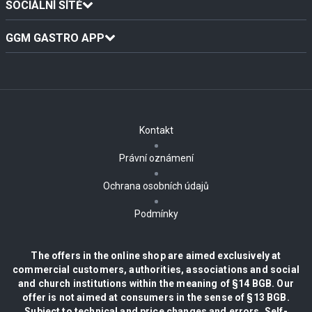
SOCIÁLNÍ SÍTĚ
GGM GASTRO APP
Kontakt
Právní oznámení
Ochrana osobních údajů
Podmínky
The offers in the online shop are aimed exclusively at
commercial customers, authorities, associations and social
and church institutions within the meaning of §14 BGB. Our
offer is not aimed at consumers in the sense of §13 BGB.
Subject to technical and price changes and errors. Self-