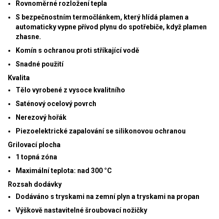
Rovnoměrné rozložení tepla
S bezpečnostním termočlánkem, který hlídá plamen a
automaticky vypne přívod plynu do spotřebiče, když plamen
zhasne.
Komín s ochranou proti stříkající vodě
Snadné použití
Kvalita
Tělo vyrobené z vysoce kvalitního
Saténový ocelový povrch
Nerezový hořák
Piezoelektrické zapalování se silikonovou ochranou
Grilovací plocha
1 topná zóna
Maximální teplota: nad 300 °C
Rozsah dodávky
Dodáváno s tryskami na zemní plyn a tryskami na propan
Výškově nastavitelné šroubovací nožičky