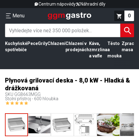
Centrum nápovědy
Náhradní díly
Menu
0
Kuchyňské
Pece
Grily
Chlazení
Chlazení v
Káva,
Těsto
Zpracov
spotřebiče
prodejnách
zmrzlina
a
masa
a vafle
mouka
Plynová grilovací deska - 8,0 kW - Hladká &
drážkovaná
SKU
GGB663MGG
Stolní přístroj - 600 hloubka