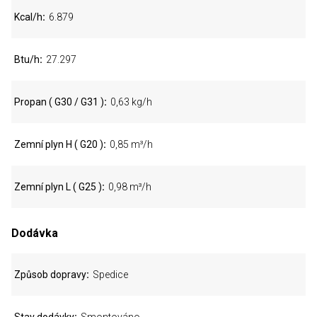
Kcal/h
6.879
Btu/h
27.297
Propan ( G30 / G31 )
0,63 kg/h
Zemní plyn H ( G20 )
0,85 m³/h
Zemní plyn L ( G25 )
0,98 m³/h
Dodávka
Způsob dopravy
Spedice