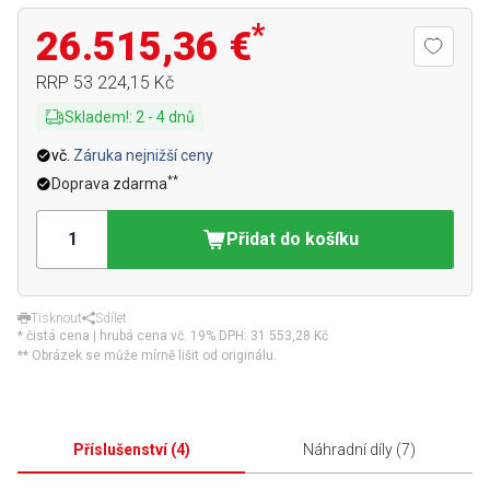
*
26.515,36 €
RRP
53 224,15 Kč
Skladem!
:
2
-
4
dnů
vč.
Záruka nejnižší ceny
**
Doprava zdarma
Přidat do košíku
Tisknout
Sdílet
* čistá cena | hrubá cena vč. 19% DPH:
31 553,28 Kč
** Obrázek se může mírně lišit od originálu.
Příslušenství
(
4
)
Náhradní díly
(
7
)